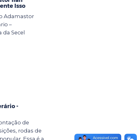
ente Isso
 do Adamastor
rio –
a da Secel
rário -
ontação de
sições, rodas de
popular. Essa é a