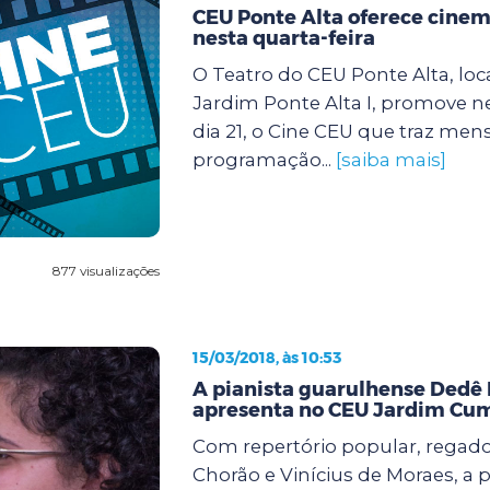
CEU Ponte Alta oferece cinem
nesta quarta-feira
O Teatro do CEU Ponte Alta, loc
Jardim Ponte Alta I, promove ne
dia 21, o Cine CEU que traz m
programação...
[saiba mais]
877 visualizações
15/03/2018, às 10:53
A pianista guarulhense Dedê B
apresenta no CEU Jardim Cu
Com repertório popular, regado
Chorão e Vinícius de Moraes, a p