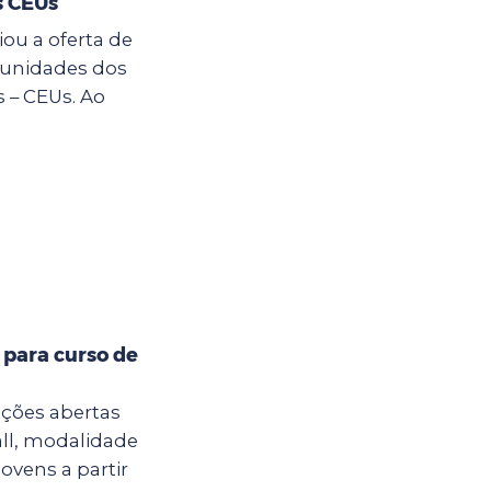
s CEUs
ou a oferta de
s unidades dos
 – CEUs. Ao
 para curso de
ições abertas
all, modalidade
jovens a partir