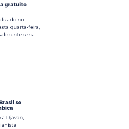
a gratuito
alizado no
sta quarta-feira,
ensalmente uma
rasil se
mbica
 a Djavan,
ianista