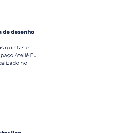
na de desenho
 as quintas e
Espaço Ateliê Eu
calizado no
tor Ilan