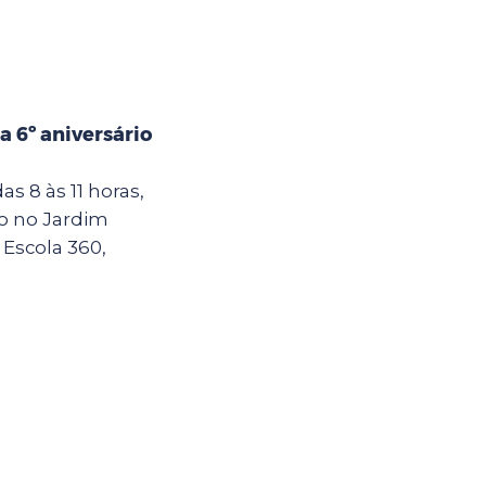
 6º aniversário
as 8 às 11 horas,
do no Jardim
 Escola 360,