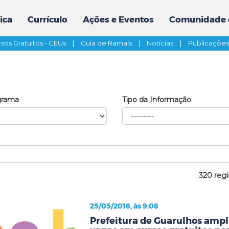
ica
Currículo
Ações e Eventos
Comunidade 
sos Gratuitos - CEUs
|
Guia de Ramais
|
Notícias
|
Publicaçõe
grama
Tipo da Informação
320 regi
25/05/2018, às 9:08
Prefeitura de Guarulhos ampli