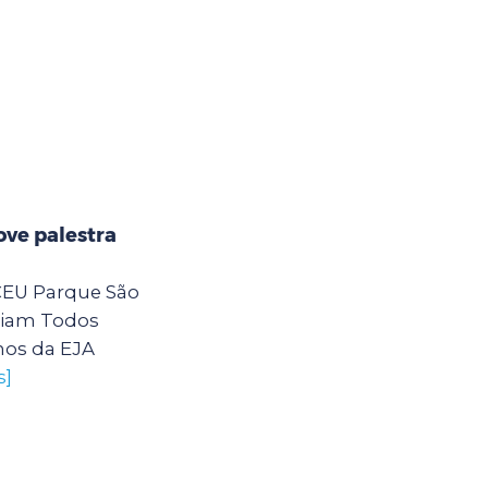
ve palestra
 CEU Parque São
eiam Todos
nos da EJA
s]