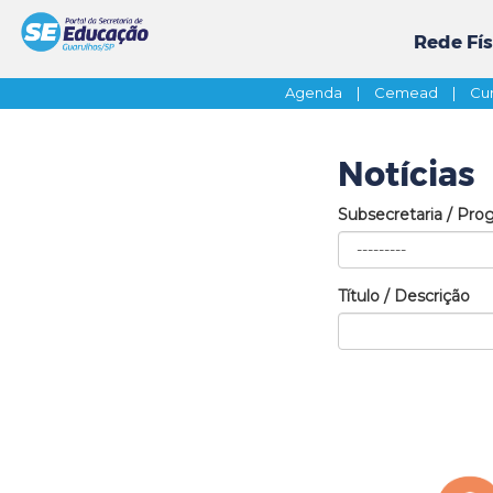
Rede Fís
Agenda
|
Cemead
|
Cur
Notícias
Subsecretaria / Pro
Título / Descrição