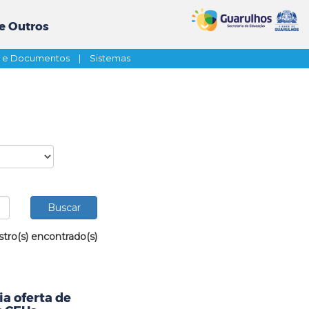
e Outros
s e Documentos
|
Sistemas
stro(s) encontrado(s)
a oferta de