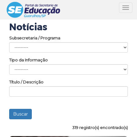
Toggl
navig
Notícias
Subsecretaria / Programa
Tipo da Informação
Título / Descrição
319 registro(s) encontrado(s)