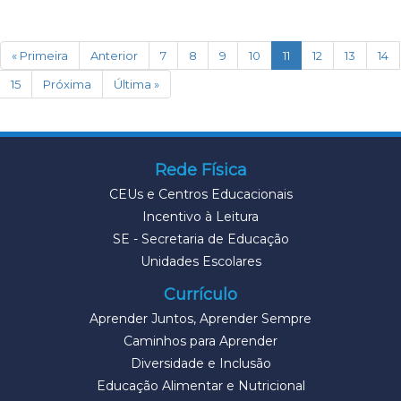
(current)
« Primeira
Anterior
7
8
9
10
11
12
13
14
15
Próxima
Última »
Rede Física
CEUs e Centros Educacionais
Incentivo à Leitura
SE - Secretaria de Educação
Unidades Escolares
Currículo
Aprender Juntos, Aprender Sempre
Caminhos para Aprender
Diversidade e Inclusão
Educação Alimentar e Nutricional