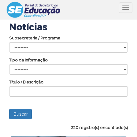
Toggl
navig
Notícias
Subsecretaria / Programa
Tipo da Informação
Título / Descrição
320 registro(s) encontrado(s)