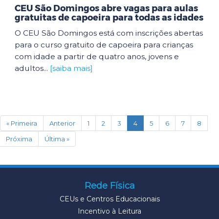
CEU São Domingos abre vagas para aulas
gratuitas de capoeira para todas as idades
O CEU São Domingos está com inscrições abertas
para o curso gratuito de capoeira para crianças
com idade a partir de quatro anos, jovens e
adultos...
[saiba mais]
(current)
« Primeira
Anterior
1
2
3
4
5
6
7
8
Próxima
Última »
Rede Física
CEUs e Centros Educacionais
Incentivo à Leitura