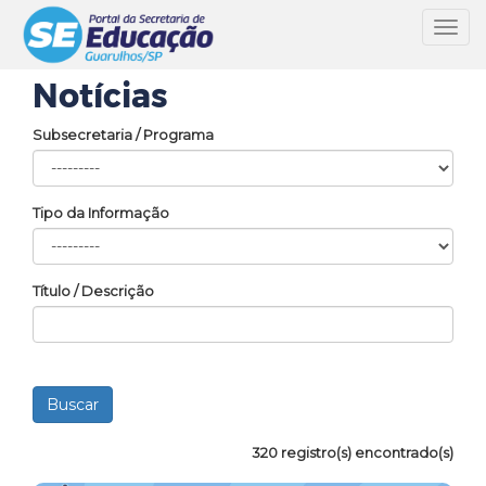
Toggl
navig
Notícias
Subsecretaria / Programa
Tipo da Informação
Título / Descrição
320 registro(s) encontrado(s)