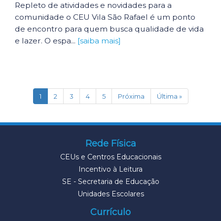
Repleto de atividades e novidades para a
comunidade o CEU Vila São Rafael é um ponto
de encontro para quem busca qualidade de vida
e lazer. O espa...
[saiba mais]
(current)
1
2
3
4
5
Próxima
Última »
Rede Física
CEUs e Centros Educacionais
Incentivo à Leitura
SE - Secretaria de Educação
Unidades Escolares
Currículo