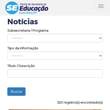
Toggl
navig
Notícias
Subsecretaria / Programa
Tipo da Informação
Título / Descrição
320 registro(s) encontrado(s)