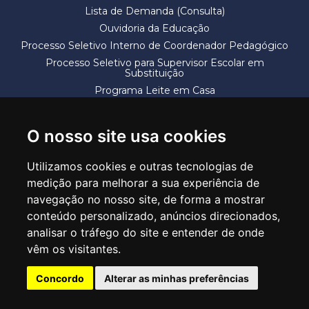
Lista de Demanda (Consulta)
Ouvidoria da Educação
Processo Seletivo Interno de Coordenador Pedagógico
Processo Seletivo para Supervisor Escolar em
Substituição
Programa Leite em Casa
Solicitação de Vaga
Termos e Condições
O nosso site usa cookies
Utilizamos cookies e outras tecnologias de
medição para melhorar a sua experiência de
navegação no nosso site, de forma a mostrar
conteúdo personalizado, anúncios direcionados,
SECRETARIA DE EDUCAÇÃO
analisar o tráfego do site e entender de onde
Rua Claudino Barbosa, 313 - Macedo - Guarulhos/SP CEP 07113-040
vêm os visitantes.
Central de Atendimento: *55 11 2475-7300
Concordo
Alterar as minhas preferências
PT