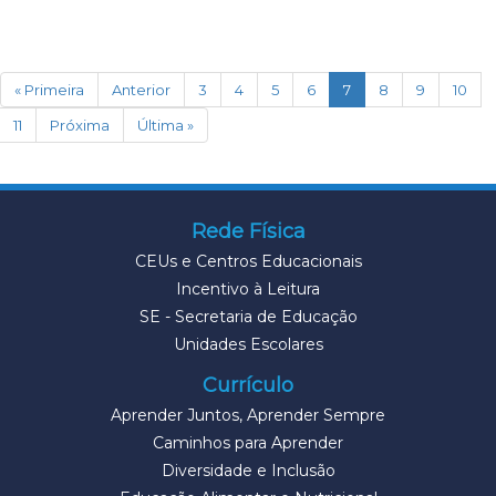
(current)
« Primeira
Anterior
3
4
5
6
7
8
9
10
11
Próxima
Última »
Rede Física
CEUs e Centros Educacionais
Incentivo à Leitura
SE - Secretaria de Educação
Unidades Escolares
Currículo
Aprender Juntos, Aprender Sempre
Caminhos para Aprender
Diversidade e Inclusão