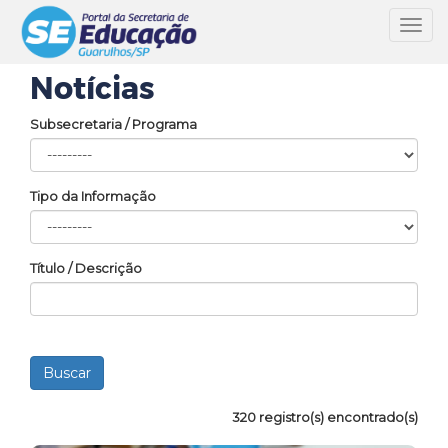
Toggl
navig
Notícias
Subsecretaria / Programa
Tipo da Informação
Título / Descrição
320 registro(s) encontrado(s)