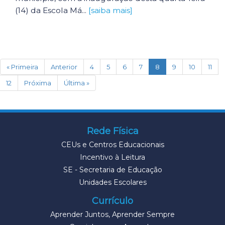
(14) da Escola Má...
[saiba mais]
(current)
« Primeira
Anterior
4
5
6
7
8
9
10
11
12
Próxima
Última »
Rede Física
CEUs e Centros Educacionais
Incentivo à Leitura
SE - Secretaria de Educação
Unidades Escolares
Currículo
Aprender Juntos, Aprender Sempre