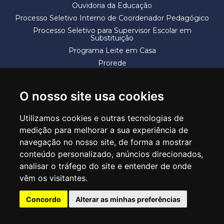
Ouvidoria da Educação
Processo Seletivo Interno de Coordenador Pedagógico
Processo Seletivo para Supervisor Escolar em
Substituição
Programa Leite em Casa
Prorede
Solicitação de Vaga
Termos e Condições
O nosso site usa cookies
Utilizamos cookies e outras tecnologias de
medição para melhorar a sua experiência de
navegação no nosso site, de forma a mostrar
conteúdo personalizado, anúncios direcionados,
SECRETARIA DE EDUCAÇÃO
analisar o tráfego do site e entender de onde
Rua Claudino Barbosa, 313 - Macedo - Guarulhos/SP CEP 07113-040
vêm os visitantes.
Central de Atendimento: *55 11 2475-7300
Concordo
Alterar as minhas preferências
PT