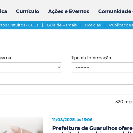
ica
Currículo
Ações e Eventos
Comunidade 
sos Gratuitos - CEUs
|
Guia de Ramais
|
Notícias
|
Publicaçõe
grama
Tipo da Informação
320 regi
11/08/2025, às 13:06
Prefeitura de Guarulhos ofere