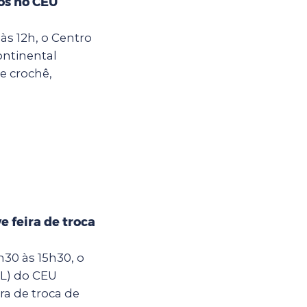
os no CEU
às 12h, o Centro
ontinental
e crochê,
 feira de troca
30 às 15h30, o
IL) do CEU
ra de troca de