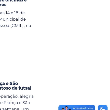
res
s 14 e 18 de
 Municipal de
ssoa (CMIL), na
ça e São
toso de futsal
eração, alegria
e França e São
ma semana, um