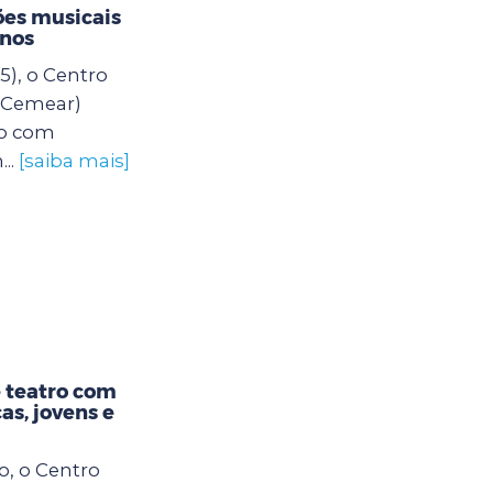
es musicais
unos
5), o Centro
 (Cemear)
o com
..
[saiba mais]
 teatro com
as, jovens e
o, o Centro