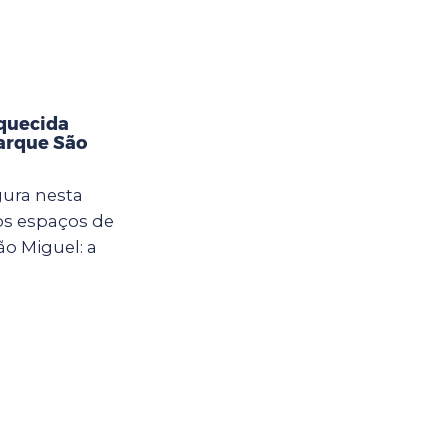
aquecida
Parque São
gura nesta
vos espaços de
ão Miguel: a