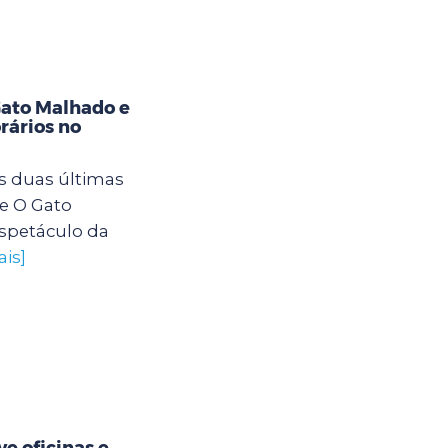
Gato Malhado e
rários no
s duas últimas
e O Gato
spetáculo da
ais]
e oficinas e