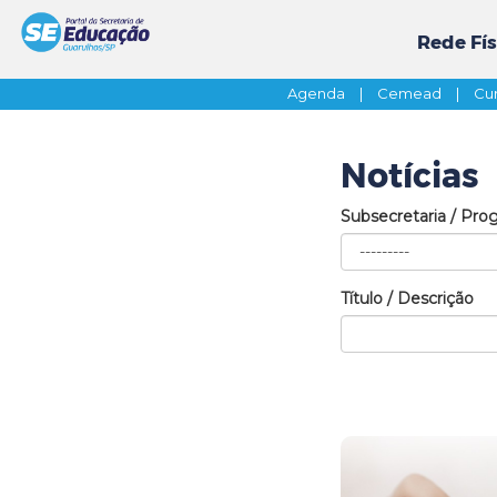
Rede Fís
Agenda
|
Cemead
|
Cur
Notícias
Subsecretaria / Pro
Título / Descrição