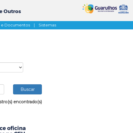
e Outros
s e Documentos
|
Sistemas
stro(s) encontrado(s)
ce oficina