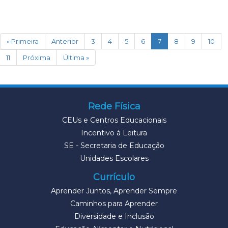
(current)
« Primeira
Anterior
3
4
5
6
7
8
9
10
11
Próxima
Última »
Rede Física
CEUs e Centros Educacionais
Incentivo à Leitura
SE - Secretaria de Educação
Unidades Escolares
Currículo
Aprender Juntos, Aprender Sempre
Caminhos para Aprender
Diversidade e Inclusão