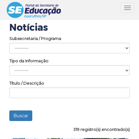
Toggl
navig
Notícias
Subsecretaria / Programa
Tipo da Informação
Título / Descrição
319 registro(s) encontrado(s)