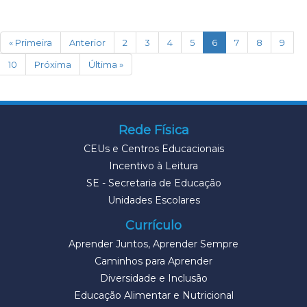
(current)
« Primeira
Anterior
2
3
4
5
6
7
8
9
10
Próxima
Última »
Rede Física
CEUs e Centros Educacionais
Incentivo à Leitura
SE - Secretaria de Educação
Unidades Escolares
Currículo
Aprender Juntos, Aprender Sempre
Caminhos para Aprender
Diversidade e Inclusão
Educação Alimentar e Nutricional