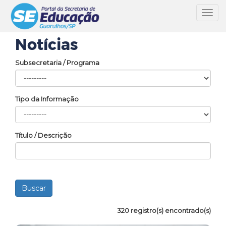
Toggl
navig
Notícias
Subsecretaria / Programa
Tipo da Informação
Título / Descrição
320 registro(s) encontrado(s)