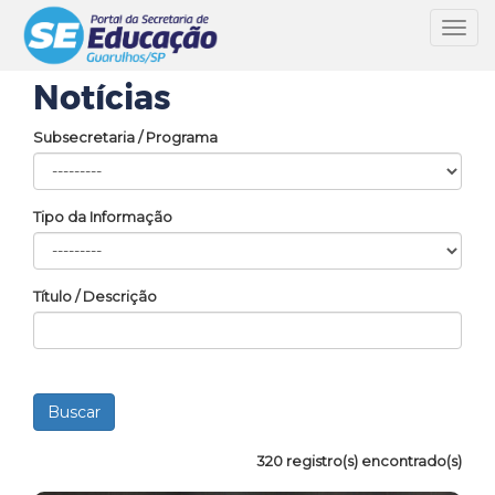
Toggl
navig
Notícias
Subsecretaria / Programa
Tipo da Informação
Título / Descrição
320 registro(s) encontrado(s)