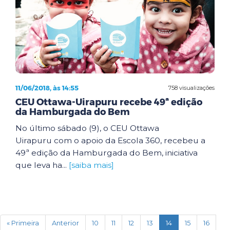
11/06/2018, às 14:55
758 visualizações
CEU Ottawa-Uirapuru recebe 49ª edição
da Hamburgada do Bem
No último sábado (9), o CEU Ottawa
Uirapuru com o apoio da Escola 360, recebeu a
49ª edição da Hamburgada do Bem, iniciativa
que leva ha...
[saiba mais]
(current)
« Primeira
Anterior
10
11
12
13
14
15
16