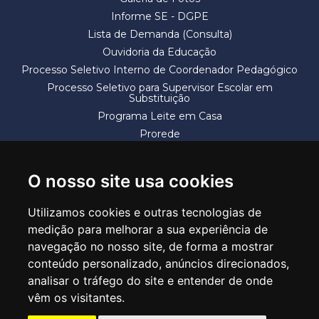
Informe SE - DGPE
Lista de Demanda (Consulta)
Ouvidoria da Educação
Processo Seletivo Interno de Coordenador Pedagógico
Processo Seletivo para Supervisor Escolar em
Substituição
Programa Leite em Casa
Prorede
Solicitação de Vaga
Termos e Condições
O nosso site usa cookies
Utilizamos cookies e outras tecnologias de
medição para melhorar a sua experiência de
navegação no nosso site, de forma a mostrar
conteúdo personalizado, anúncios direcionados,
SECRETARIA DE EDUCAÇÃO
analisar o tráfego do site e entender de onde
Rua Claudino Barbosa, 313 - Macedo - Guarulhos/SP CEP 07113-040
vêm os visitantes.
Central de Atendimento: *55 11 2475-7300