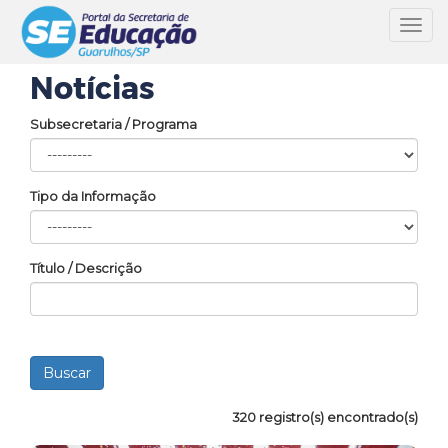
Toggl
navig
Notícias
Subsecretaria / Programa
Tipo da Informação
Título / Descrição
320 registro(s) encontrado(s)