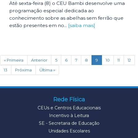
Até sexta-feira (8) o CEU Bambi desenvolve uma
programação especial dedicada ao
conhecimento sobre as abelhas sem ferrão que
estão presentes em no...
[saiba mais]
(current)
« Primeira
Anterior
5
6
7
8
9
10
11
12
13
Próxima
Última »
Rede Física
CEUs e Centros Educacionais
Incentivo à Leitura
SE - Secretaria de Educação
Unidades Escolares