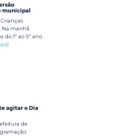
ersão
e municipal
Crianças
. Na manhã
os do 1º ao 5º ano
ais]
 agitar o Dia
efeitura de
rogramação