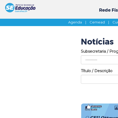
Rede Fís
Agenda
|
Cemead
|
Cur
Notícias
Subsecretaria / Pro
Título / Descrição