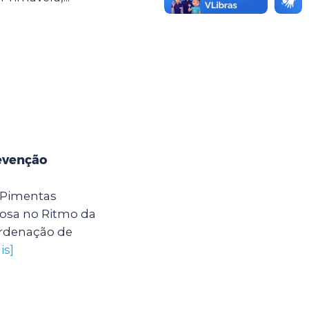
evenção
 Pimentas
osa no Ritmo da
ordenação de
is]