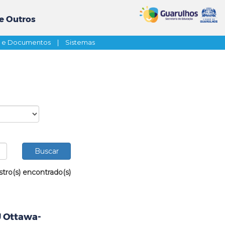
e Outros
s e Documentos
|
Sistemas
stro(s) encontrado(s)
U Ottawa-