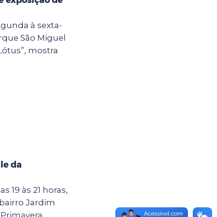
egunda à sexta-
Parque São Miguel
Lótus”, mostra
le da
as 19 às 21 horas,
 bairro Jardim
Primavera,...