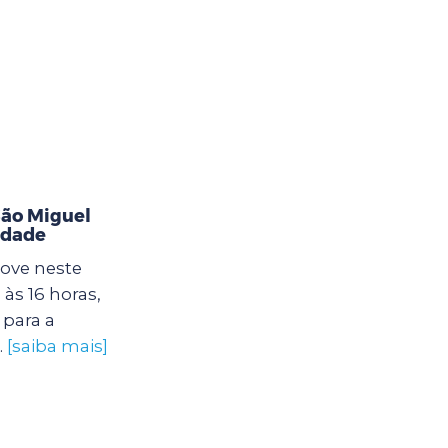
ão Miguel
idade
ove neste
às 16 horas,
para a
.
[saiba mais]