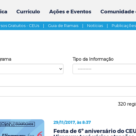
ica
Currículo
Ações e Eventos
Comunidade 
sos Gratuitos - CEUs
|
Guia de Ramais
|
Notícias
|
Publicaçõe
grama
Tipo da Informação
320 regi
29/11/2017, às 8:37
Festa de 6º aniversário do CE