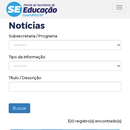
Toggl
navig
Notícias
Subsecretaria / Programa
Tipo da Informação
Título / Descrição
320 registro(s) encontrado(s)