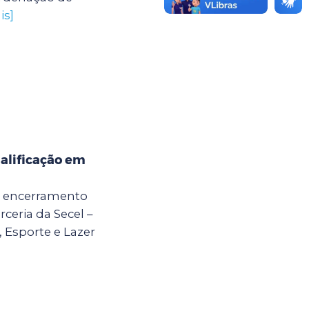
is]
alificação em
 o encerramento
ceria da Secel –
, Esporte e Lazer