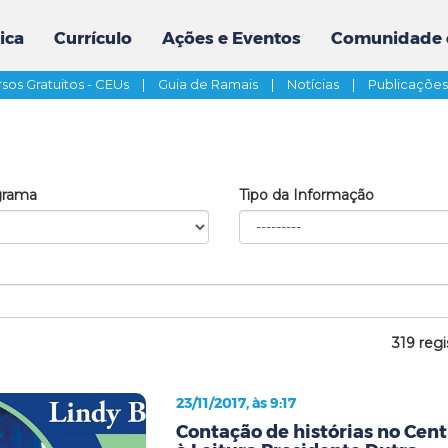
ica
Currículo
Ações e Eventos
Comunidade 
sos Gratuitos - CEUs
|
Guia de Ramais
|
Notícias
|
Publicaçõe
grama
Tipo da Informação
319 regi
23/11/2017, às 9:17
Contação de histórias no Cent