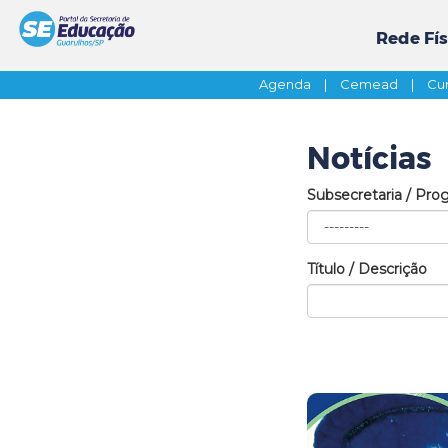
Rede Fís
Agenda
|
Cemead
|
Cur
Notícias
Subsecretaria / Pro
Título / Descrição