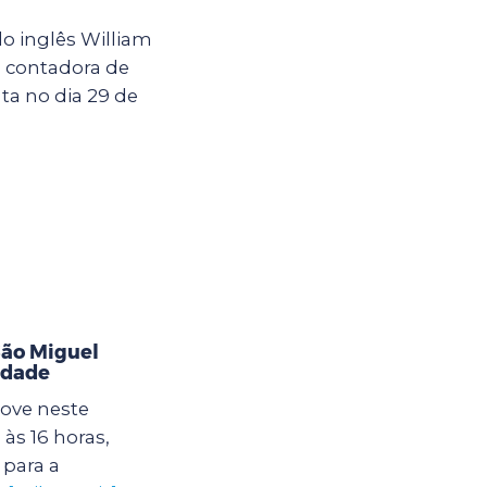
o inglês William
a contadora de
ta no dia 29 de
ão Miguel
idade
ove neste
às 16 horas,
para a