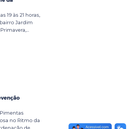
as 19 às 21 horas,
 bairro Jardim
Primavera,...
evenção
 Pimentas
osa no Ritmo da
ordenação de