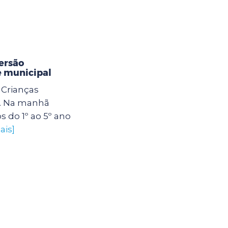
ersão
e municipal
Crianças
. Na manhã
os do 1º ao 5º ano
ais]