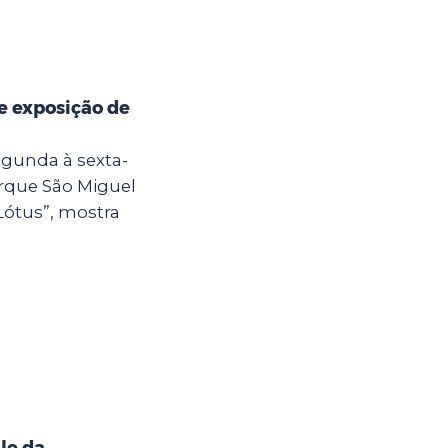
e exposição de
egunda à sexta-
Parque São Miguel
Lótus”, mostra
le da