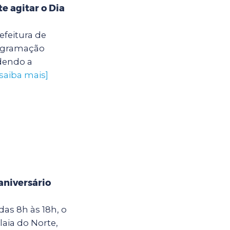
 agitar o Dia
efeitura de
rogramação
ndendo a
[saiba mais]
niversário
as 8h às 18h, o
laia do Norte,