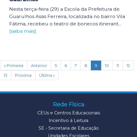
Nesta terça-feira (29) a Escola da Prefeitura de
Guarulhos Assis Ferreira, localizada no bairro Vila
Fátima, recebeu o teatro de bonecos itinerant...
[saiba mais]
(current)
« Primeira
Anterior
5
6
7
8
9
10
11
12
13
Próxima
Última »
Rede Física
CEUs e Centros Educacionais
Incentivo à Leitura
SE - Secretaria de Educação
Unidades Escolares