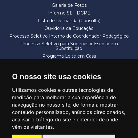
Galeria de Fotos
Informe SE - DGPE
Lista de Demanda (Consulta)
Ouvidoria da Educação
Processo Seletivo Interno de Coordenador Pedagógico
Processo Seletivo para Supervisor Escolar em
Substituição
Programa Leite em Casa
Solicitação de Vaga
Termos e Condições
O nosso site usa cookies
Utilizamos cookies e outras tecnologias de
medição para melhorar a sua experiência de
navegação no nosso site, de forma a mostrar
conteúdo personalizado, anúncios direcionados,
SECRETARIA DE EDUCAÇÃO
analisar o tráfego do site e entender de onde
Rua Claudino Barbosa, 313 - Macedo - Guarulhos/SP CEP 07113-040
vêm os visitantes.
Central de Atendimento: *55 11 2475-7300