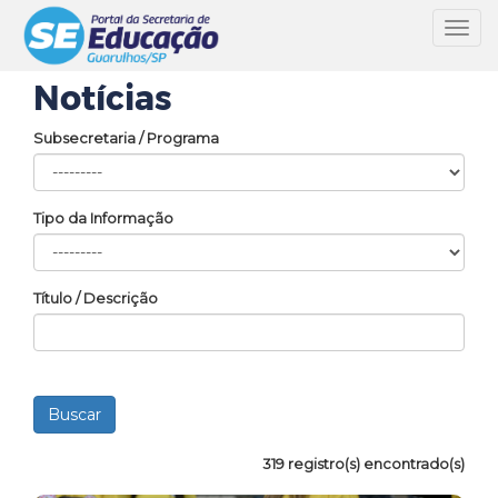
Toggl
navig
Notícias
Subsecretaria / Programa
Tipo da Informação
Título / Descrição
319 registro(s) encontrado(s)