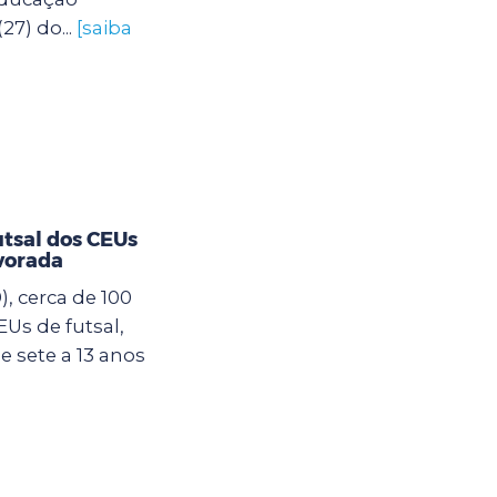
27) do...
[saiba
utsal dos CEUs
vorada
, cerca de 100
Us de futsal,
 sete a 13 anos