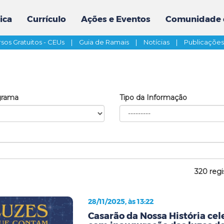
ica
Currículo
Ações e Eventos
Comunidade 
sos Gratuitos - CEUs
|
Guia de Ramais
|
Notícias
|
Publicaçõe
grama
Tipo da Informação
320 regi
28/11/2025, às 13:22
Casarão da Nossa História cel