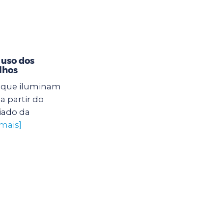
 uso dos
lhos
s que iluminam
a partir do
iado da
 mais]