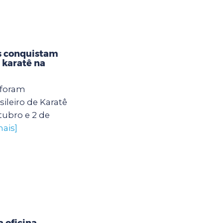
s conquistam
karatê na
 foram
leiro de Karatê
tubro e 2 de
mais]
 oficina