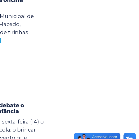
o Municipal de
 Macedo,
de tirinhas
]
debate o
nfância
exta-feira (14) o
ola: o brincar
evento que