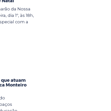
 Natal
sarão da Nossa
a, dia 1º, às 18h,
special com a
s que atuam
eca Monteiro
 do
spaços
Educação