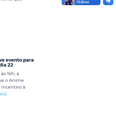
e evento para
dia 22
às 16h, a
ve o Anime
 Incentivo à
ais]