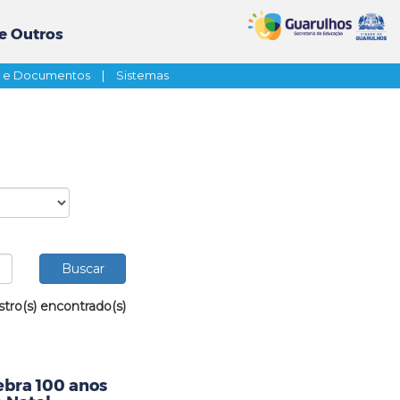
e Outros
s e Documentos
|
Sistemas
stro(s) encontrado(s)
ebra 100 anos