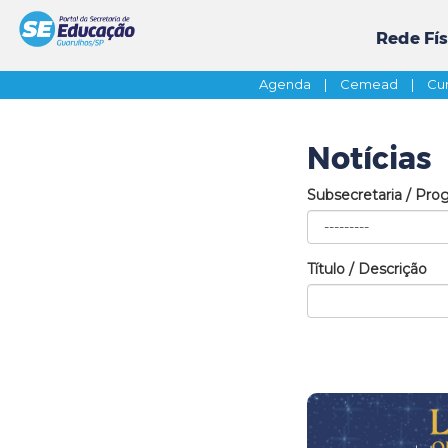
Rede Fís
Agenda
|
Cemead
|
Cur
Notícias
Subsecretaria / Pro
Título / Descrição