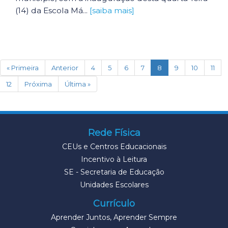
(14) da Escola Má...
[saiba mais]
(current)
« Primeira
Anterior
4
5
6
7
8
9
10
11
12
Próxima
Última »
Rede Física
CEUs e Centros Educacionais
Incentivo à Leitura
SE - Secretaria de Educação
Unidades Escolares
Currículo
Aprender Juntos, Aprender Sempre