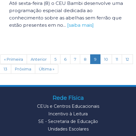
Até sexta-feira (8) o CEU Bambi desenvolve uma
programação especial dedicada ao
conhecimento sobre as abelhas sem ferrão que
estão presentes em no...
[saiba mais]
(current)
« Primeira
Anterior
5
6
7
8
9
10
11
12
13
Próxima
Última »
Rede Física
CEUs e Centros Educacionais
Incentivo à Leitura
SE - Secretaria de Educação
Unidades Escolares