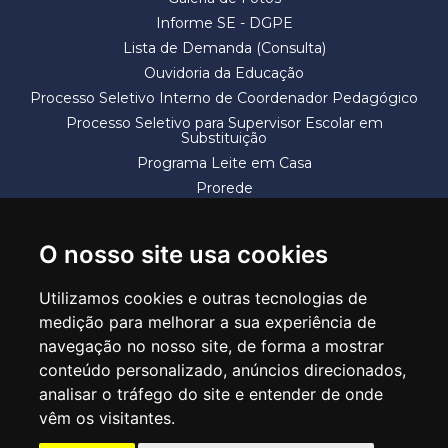
Informe SE - DGPE
Lista de Demanda (Consulta)
Ouvidoria da Educação
Processo Seletivo Interno de Coordenador Pedagógico
Processo Seletivo para Supervisor Escolar em
Substituição
Programa Leite em Casa
Prorede
Solicitação de Vaga
Termos e Condições
O nosso site usa cookies
Utilizamos cookies e outras tecnologias de
medição para melhorar a sua experiência de
navegação no nosso site, de forma a mostrar
conteúdo personalizado, anúncios direcionados,
SECRETARIA DE EDUCAÇÃO
analisar o tráfego do site e entender de onde
Rua Claudino Barbosa, 313 - Macedo - Guarulhos/SP CEP 07113-040
vêm os visitantes.
Central de Atendimento: *55 11 2475-7300