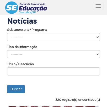
Toggl
navig
Notícias
Subsecretaria / Programa
Tipo da Informação
Título / Descrição
320 registro(s) encontrado(s)