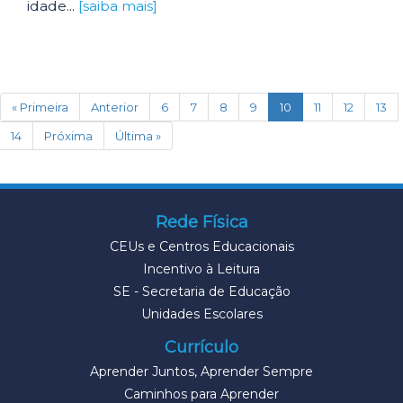
idade...
[saiba mais]
(current)
« Primeira
Anterior
6
7
8
9
10
11
12
13
14
Próxima
Última »
Rede Física
CEUs e Centros Educacionais
Incentivo à Leitura
SE - Secretaria de Educação
Unidades Escolares
Currículo
Aprender Juntos, Aprender Sempre
Caminhos para Aprender