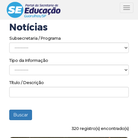
Toggl
navig
Notícias
Subsecretaria / Programa
Tipo da Informação
Título / Descrição
320 registro(s) encontrado(s)