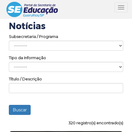
Toggl
navig
Notícias
Subsecretaria / Programa
Tipo da Informação
Título / Descrição
320 registro(s) encontrado(s)