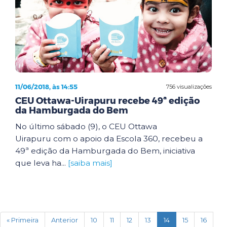
11/06/2018, às 14:55
756 visualizações
CEU Ottawa-Uirapuru recebe 49ª edição
da Hamburgada do Bem
No último sábado (9), o CEU Ottawa
Uirapuru com o apoio da Escola 360, recebeu a
49ª edição da Hamburgada do Bem, iniciativa
que leva ha...
[saiba mais]
(current)
« Primeira
Anterior
10
11
12
13
14
15
16