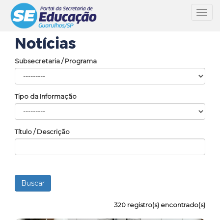
Toggl
navig
Notícias
Subsecretaria / Programa
Tipo da Informação
Título / Descrição
320 registro(s) encontrado(s)