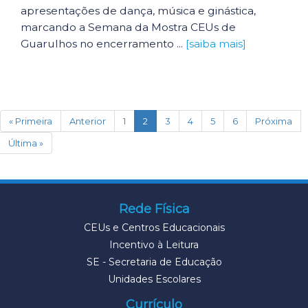
apresentações de dança, música e ginástica,
marcando a Semana da Mostra CEUs de
Guarulhos no encerramento ...
[saiba mais]
(current)
« Primeira
Anterior
1
2
3
4
5
6
Próxima
Última »
Rede Física
CEUs e Centros Educacionais
Incentivo à Leitura
SE - Secretaria de Educação
Unidades Escolares
Currículo