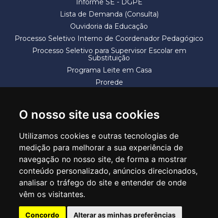
Informe SE - DGPE
Lista de Demanda (Consulta)
Ouvidoria da Educação
Processo Seletivo Interno de Coordenador Pedagógico
Processo Seletivo para Supervisor Escolar em
Substituição
Programa Leite em Casa
Prorede
Solicitação de Vaga
Termos e Condições
O nosso site usa cookies
Utilizamos cookies e outras tecnologias de
medição para melhorar a sua experiência de
navegação no nosso site, de forma a mostrar
conteúdo personalizado, anúncios direcionados,
SECRETARIA DE EDUCAÇÃO
analisar o tráfego do site e entender de onde
Rua Claudino Barbosa, 313 - Macedo - Guarulhos/SP CEP 07113-040
vêm os visitantes.
Central de Atendimento: *55 11 2475-7300
Concordo
Alterar as minhas preferências