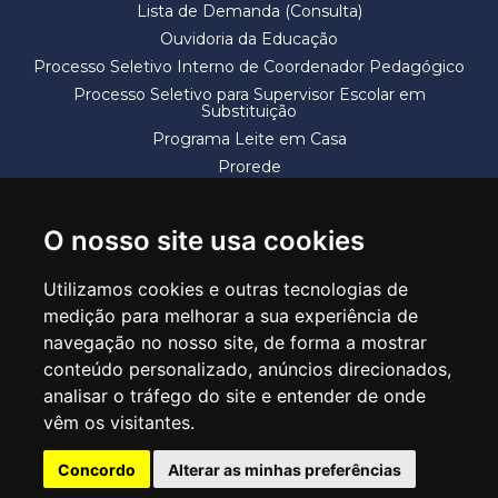
Lista de Demanda (Consulta)
Ouvidoria da Educação
Processo Seletivo Interno de Coordenador Pedagógico
Processo Seletivo para Supervisor Escolar em
Substituição
Programa Leite em Casa
Prorede
Solicitação de Vaga
Termos e Condições
O nosso site usa cookies
Utilizamos cookies e outras tecnologias de
medição para melhorar a sua experiência de
navegação no nosso site, de forma a mostrar
conteúdo personalizado, anúncios direcionados,
SECRETARIA DE EDUCAÇÃO
analisar o tráfego do site e entender de onde
Rua Claudino Barbosa, 313 - Macedo - Guarulhos/SP CEP 07113-040
vêm os visitantes.
Central de Atendimento: *55 11 2475-7300
Concordo
Alterar as minhas preferências