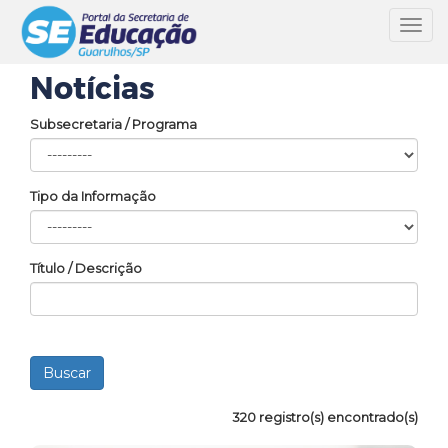
Toggl
navig
Notícias
Subsecretaria / Programa
Tipo da Informação
Título / Descrição
320 registro(s) encontrado(s)