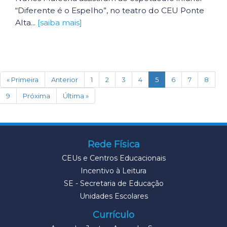
“Diferente é o Espelho”, no teatro do CEU Ponte
Alta...
[saiba mais]
(current)
« Primeira
Anterior
1
2
3
4
5
6
7
8
9
Próxima
Última »
Rede Física
CEUs e Centros Educacionais
Incentivo à Leitura
SE - Secretaria de Educação
Unidades Escolares
Currículo