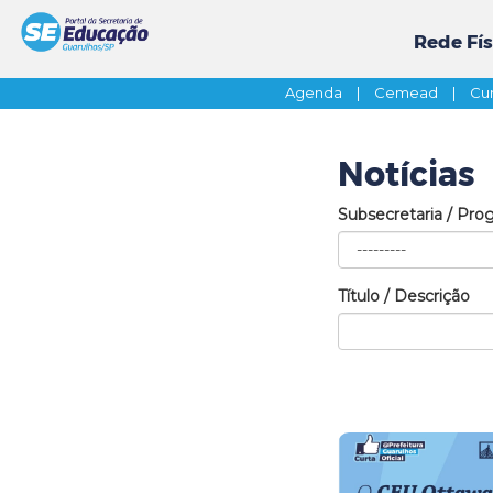
Rede Fís
Agenda
|
Cemead
|
Cur
Notícias
Subsecretaria / Pro
Título / Descrição