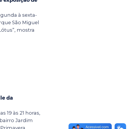
egunda à sexta-
Parque São Miguel
Lótus”, mostra
le da
as 19 às 21 horas,
 bairro Jardim
Primavera,...