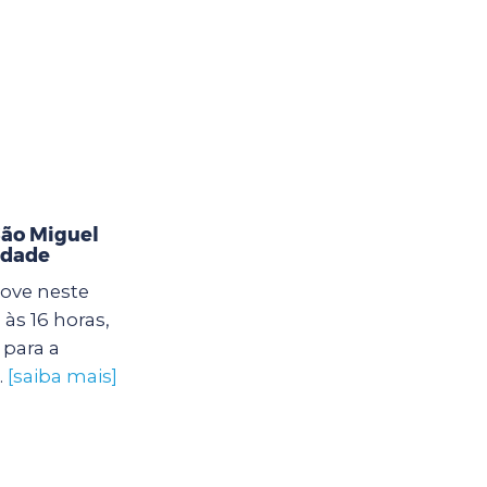
ão Miguel
idade
ove neste
às 16 horas,
para a
.
[saiba mais]