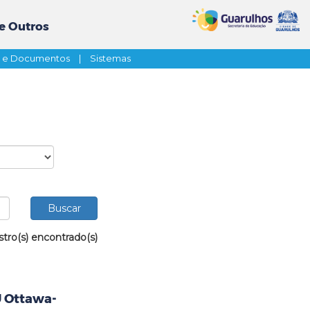
e Outros
s e Documentos
|
Sistemas
stro(s) encontrado(s)
U Ottawa-