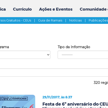
ica
Currículo
Ações e Eventos
Comunidade 
sos Gratuitos - CEUs
|
Guia de Ramais
|
Notícias
|
Publicaçõe
grama
Tipo da Informação
320 regi
29/11/2017, às 8:37
Festa de 6º aniversário do CE