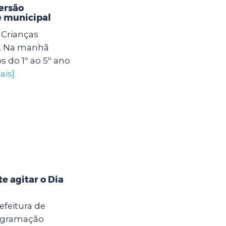
ersão
e municipal
Crianças
. Na manhã
os do 1º ao 5º ano
ais]
 agitar o Dia
efeitura de
rogramação