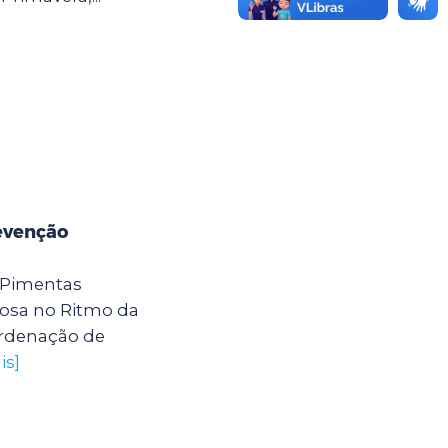
evenção
 Pimentas
osa no Ritmo da
ordenação de
is]