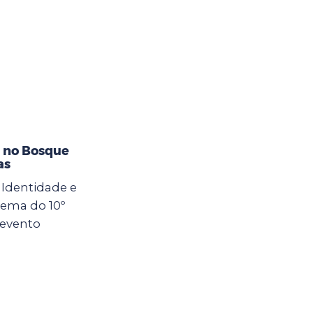
s no Bosque
as
, Identidade e
 tema do 10º
 evento