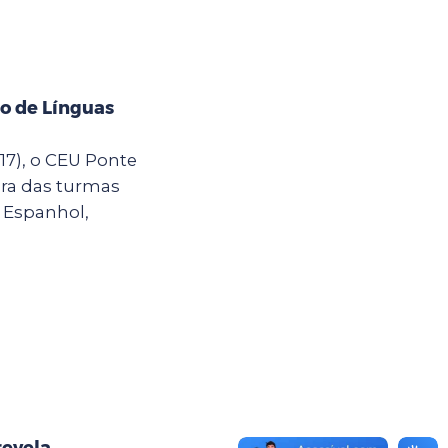
o de Línguas
(17), o CEU Ponte
ura das turmas
e Espanhol,
revela