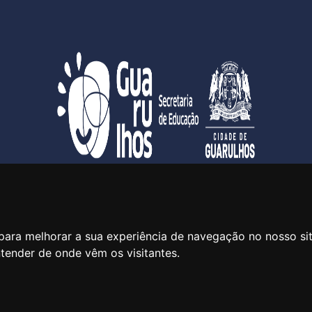
SECRETARIA DE EDUCAÇÃO
ua Claudino Barbosa, 313 - Macedo - Guarulhos/SP CEP 07113-0
para melhorar a sua experiência de navegação no nosso si
ntender de onde vêm os visitantes.
Central de Atendimento: *55 11 2475-7300