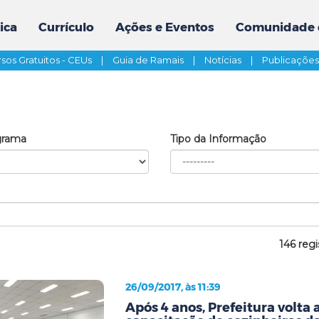
ica
Currículo
Ações e Eventos
Comunidade 
sos Gratuitos - CEUs
|
Guia de Ramais
|
Notícias
|
Publicaçõe
grama
Tipo da Informação
146 regi
26/09/2017, às 11:39
Após 4 anos, Prefeitura volta a