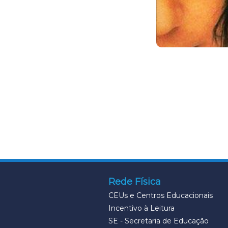
Rede Física
CEUs e Centros Educacionais
Incentivo à Leitura
SE - Secretaria de Educação