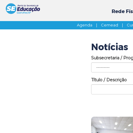
Rede Fís
Agenda
|
Cemead
|
Cur
Notícias
Subsecretaria / Pro
Título / Descrição