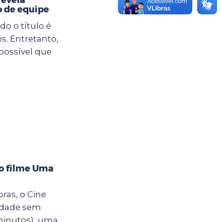
o de equipe
o o título é
s. Entretanto,
possível que
 o filme Uma
oras, o Cine
cidade sem
minutos), uma