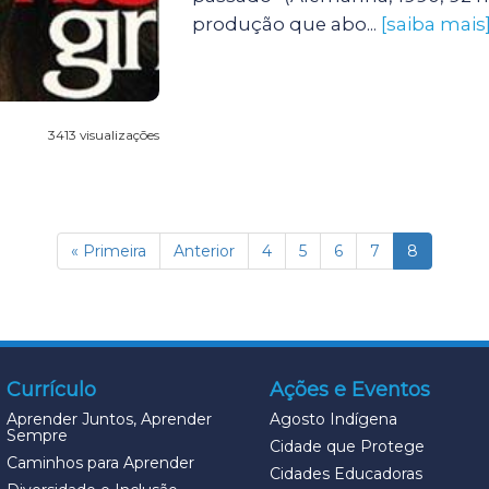
produção que abo...
[saiba mais
3413 visualizações
(current)
« Primeira
Anterior
4
5
6
7
8
Currículo
Ações e Eventos
Aprender Juntos, Aprender
Agosto Indígena
Sempre
Cidade que Protege
Caminhos para Aprender
Cidades Educadoras