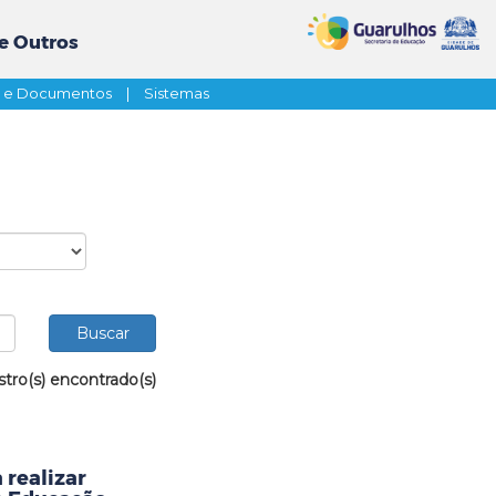
e Outros
s e Documentos
|
Sistemas
stro(s) encontrado(s)
 realizar