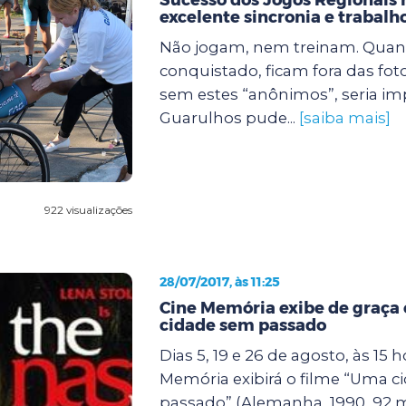
excelente sincronia e trabalh
Não jogam, nem treinam. Quand
conquistado, ficam fora das foto
sem estes “anônimos”, seria im
Guarulhos pude...
[saiba mais]
922 visualizações
28/07/2017, às 11:25
Cine Memória exibe de graça
cidade sem passado
Dias 5, 19 e 26 de agosto, às 15 h
Memória exibirá o filme “Uma 
passado” (Alemanha, 1990, 92 