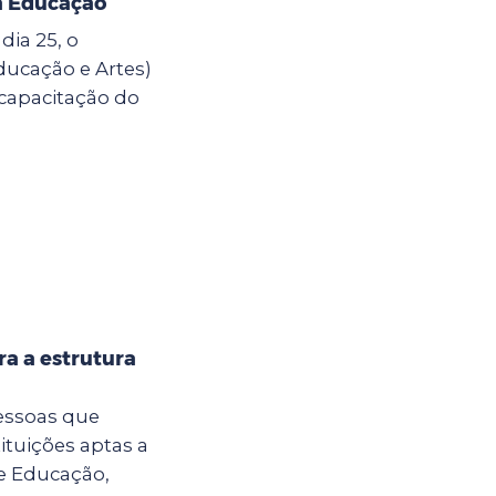
a Educação
dia 25, o
ducação e Artes)
capacitação do
ra a estrutura
pessoas que
ituições aptas a
de Educação,