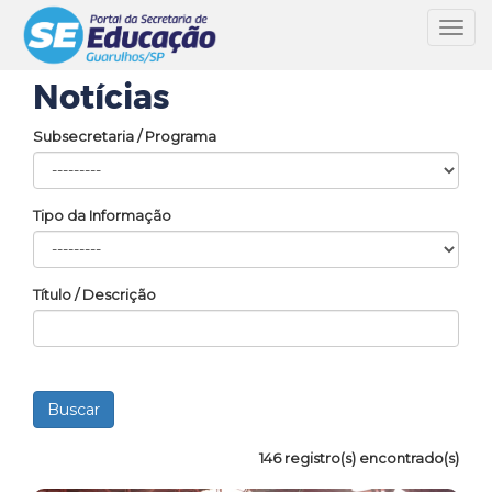
Toggl
navig
Notícias
Subsecretaria / Programa
Tipo da Informação
Título / Descrição
146 registro(s) encontrado(s)