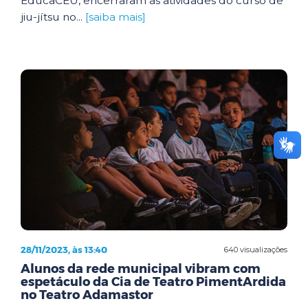
EducaCEU, encerraram as atividades do curso de
jiu-jítsu no...
[saiba mais]
28/11/2023, às 13:40
640 visualizações
Alunos da rede municipal vibram com
espetáculo da Cia de Teatro PimentArdida
no Teatro Adamastor