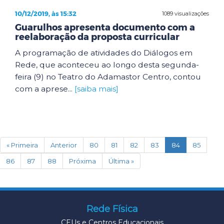
10/12/2019, às 15:32
1089 visualizações
Guarulhos apresenta documento com a
reelaboração da proposta curricular
A programação de atividades do Diálogos em
Rede, que aconteceu ao longo desta segunda-
feira (9) no Teatro do Adamastor Centro, contou
com a aprese...
[saiba mais]
(current)
« Primeira
Anterior
80
81
82
83
84
85
86
87
88
Próxima
Última »
Rede Física
CEUs e Centros Educacionais