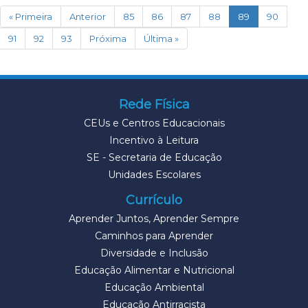
(current)
« Primeira
Anterior
85
86
87
88
89
90
91
92
93
Próxima
Última »
Rede Física
CEUs e Centros Educacionais
Incentivo à Leitura
SE - Secretaria de Educação
Unidades Escolares
Currículo
Aprender Juntos, Aprender Sempre
Caminhos para Aprender
Diversidade e Inclusão
Educação Alimentar e Nutricional
Educação Ambiental
Educação Antirracista