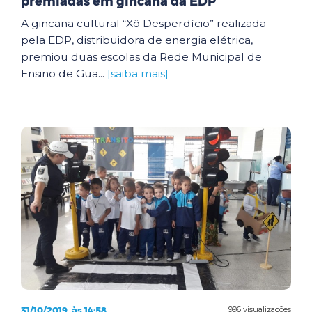
premiadas em gincana da EDP
A gincana cultural “Xô Desperdício” realizada
pela EDP, distribuidora de energia elétrica,
premiou duas escolas da Rede Municipal de
Ensino de Gua...
[saiba mais]
31/10/2019, às 14:58
996 visualizações