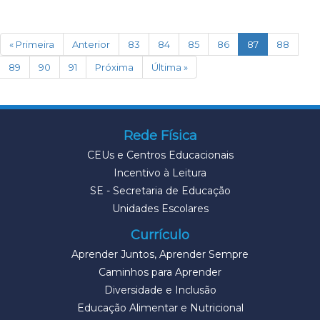
(current)
« Primeira
Anterior
83
84
85
86
87
88
89
90
91
Próxima
Última »
Rede Física
CEUs e Centros Educacionais
Incentivo à Leitura
SE - Secretaria de Educação
Unidades Escolares
Currículo
Aprender Juntos, Aprender Sempre
Caminhos para Aprender
Diversidade e Inclusão
Educação Alimentar e Nutricional