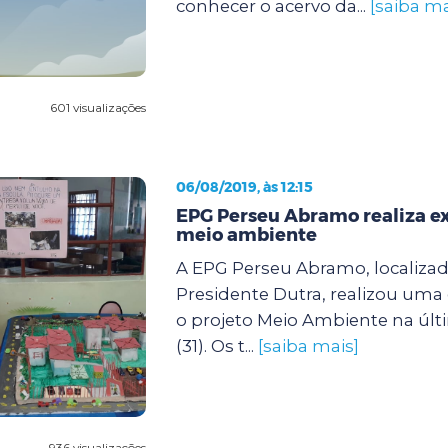
conhecer o acervo da...
[saiba ma
601 visualizações
06/08/2019, às 12:15
EPG Perseu Abramo realiza e
meio ambiente
A EPG Perseu Abramo, localiza
Presidente Dutra, realizou uma
o projeto Meio Ambiente na últi
(31). Os t...
[saiba mais]
936 visualizações