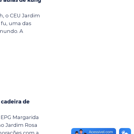
7h, o CEU Jardim
 fu, uma das
 mundo. A
 cadeira de
a EPG Margarida
 no Jardim Rosa
emorações com a