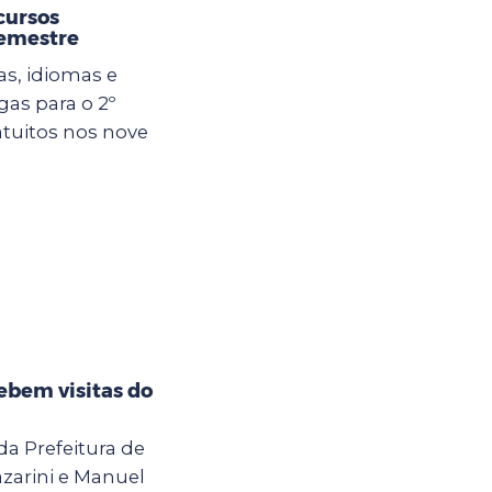
cursos
semestre
tas, idiomas e
gas para o 2º
atuitos nos nove
ebem visitas do
da Prefeitura de
azarini e Manuel