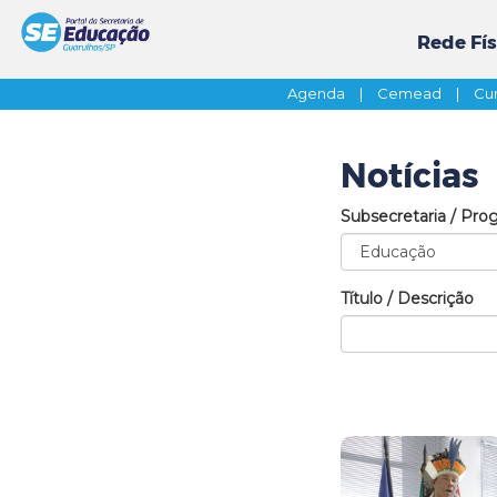
Rede Fís
Agenda
|
Cemead
|
Cur
Notícias
Subsecretaria / Pro
Título / Descrição