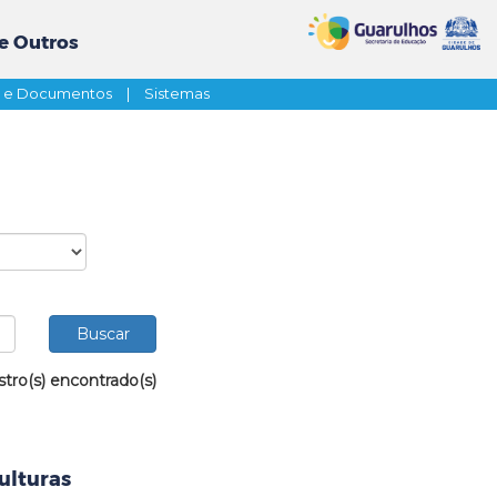
e Outros
s e Documentos
|
Sistemas
stro(s) encontrado(s)
culturas