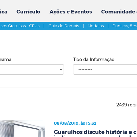
ica
Currículo
Ações e Eventos
Comunidade 
sos Gratuitos - CEUs
|
Guia de Ramais
|
Notícias
|
Publicaçõe
grama
Tipo da Informação
2439 regi
08/08/2019, às 15:32
Guarulhos discute história e 