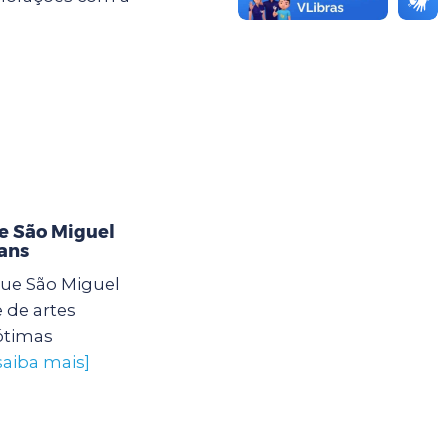
e São Miguel
ians
ue São Miguel
 de artes
ótimas
saiba mais]