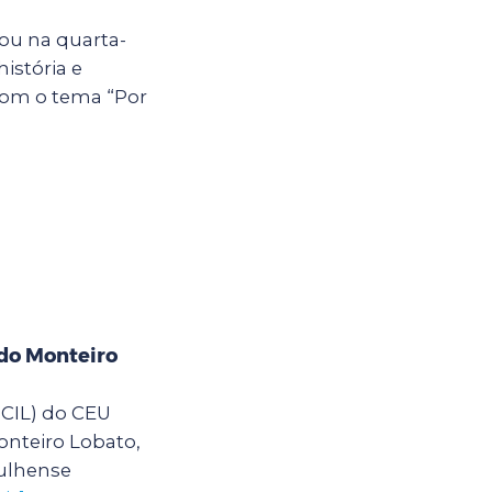
zou na quarta-
istória e
 com o tema “Por
do Monteiro
(CIL) do CEU
onteiro Lobato,
ulhense