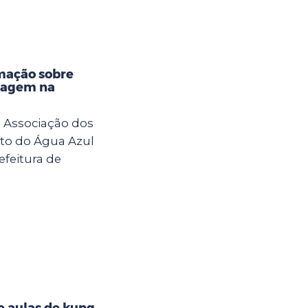
mação sobre
izagem na
a Associação dos
to do Água Azul
efeitura de
 aulas de kung