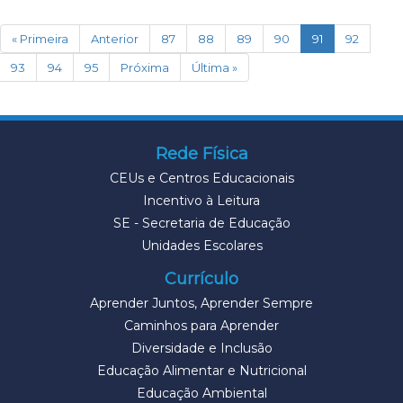
(current)
« Primeira
Anterior
87
88
89
90
91
92
93
94
95
Próxima
Última »
Rede Física
CEUs e Centros Educacionais
Incentivo à Leitura
SE - Secretaria de Educação
Unidades Escolares
Currículo
Aprender Juntos, Aprender Sempre
Caminhos para Aprender
Diversidade e Inclusão
Educação Alimentar e Nutricional
Educação Ambiental