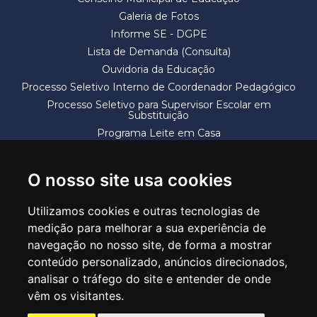
Galeria de Fotos
Informe SE - DGPE
Lista de Demanda (Consulta)
Ouvidoria da Educação
Processo Seletivo Interno de Coordenador Pedagógico
Processo Seletivo para Supervisor Escolar em
Substituição
Programa Leite em Casa
Solicitação de Vaga
Termos e Condições
O nosso site usa cookies
Utilizamos cookies e outras tecnologias de
medição para melhorar a sua experiência de
navegação no nosso site, de forma a mostrar
conteúdo personalizado, anúncios direcionados,
SECRETARIA DE EDUCAÇÃO
analisar o tráfego do site e entender de onde
Rua Claudino Barbosa, 313 - Macedo - Guarulhos/SP CEP 07113-040
vêm os visitantes.
Central de Atendimento: *55 11 2475-7300