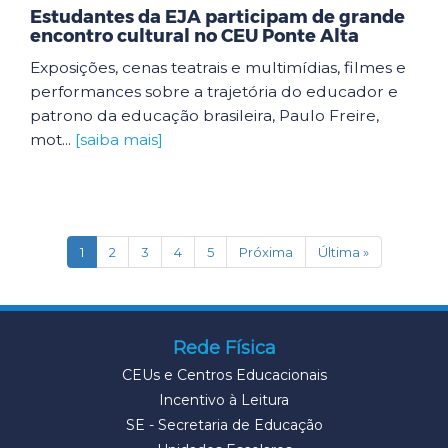
Estudantes da EJA participam de grande
encontro cultural no CEU Ponte Alta
Exposições, cenas teatrais e multimídias, filmes e
performances sobre a trajetória do educador e
patrono da educação brasileira, Paulo Freire,
mot...
[saiba mais]
(current)
1
2
3
4
5
Próxima
Última »
Rede Física
CEUs e Centros Educacionais
Incentivo à Leitura
SE - Secretaria de Educação