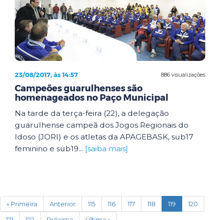
23/08/2017, às 14:57
886 visualizações
Campeões guarulhenses são
homenageados no Paço Municipal
Na tarde da terça-feira (22), a delegação
guarulhense campeã dos Jogos Regionais do
Idoso (JORI) e os atletas da APAGEBASK, sub17
feminino e sub19...
[saiba mais]
(current)
« Primeira
Anterior
115
116
117
118
119
120
121
122
Próxima
Última »