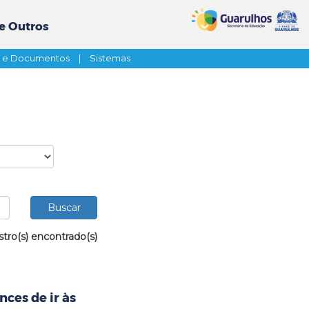
e Outros
s e Documentos
|
Sistemas
stro(s) encontrado(s)
ces de ir às