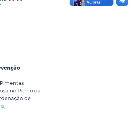
]
evenção
 Pimentas
osa no Ritmo da
ordenação de
is]