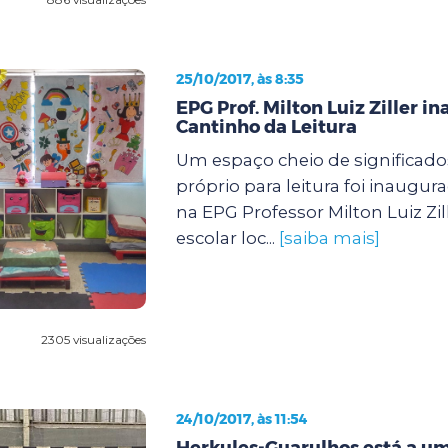
25/10/2017, às 8:35
EPG Prof. Milton Luiz Ziller i
Cantinho da Leitura
Um espaço cheio de significados
próprio para leitura foi inaugu
na EPG Professor Milton Luiz Zil
escolar loc...
[saiba mais]
2305 visualizações
24/10/2017, às 11:54
Herkules-Guarulhos está a u