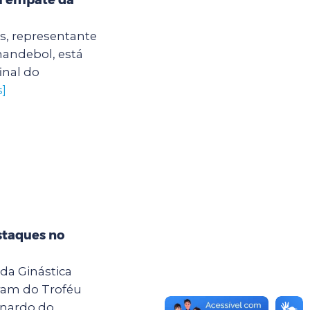
s, representante
handebol, está
inal do
s]
staques no
 da Ginástica
ram do Troféu
rnardo do