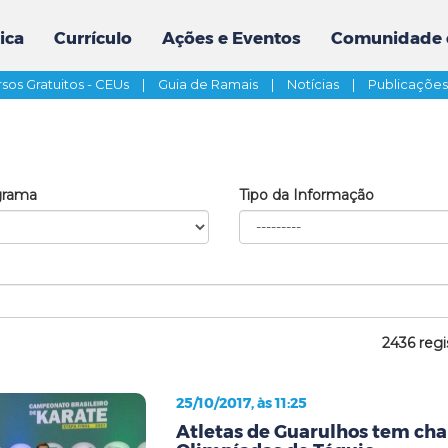
ica
Currículo
Ações e Eventos
Comunidade 
sos Gratuitos - CEUs
|
Guia de Ramais
|
Notícias
|
Publicaçõe
grama
Tipo da Informação
2436 regi
25/10/2017, às 11:25
Atletas de Guarulhos tem chan