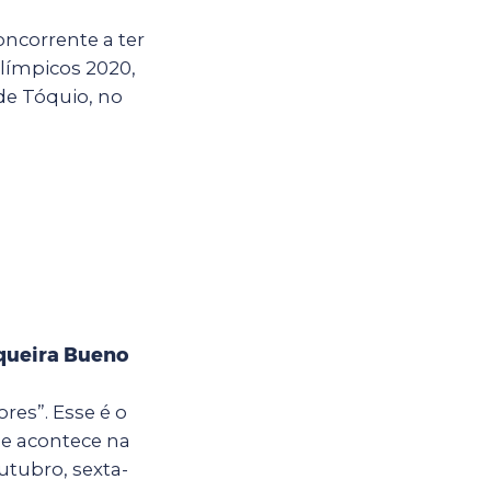
oncorrente a ter
límpicos 2020,
de Tóquio, no
iqueira Bueno
res”. Esse é o
ue acontece na
utubro, sexta-