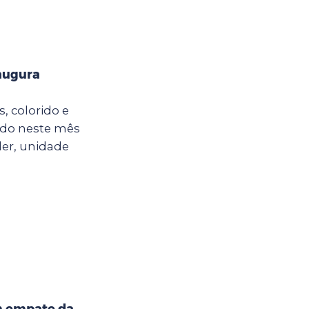
naugura
, colorido e
rado neste mês
ler, unidade
m empate da