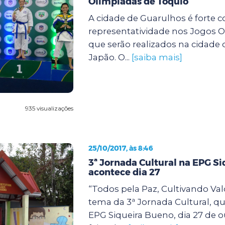
Olimpíadas de Tóquio
A cidade de Guarulhos é forte c
representatividade nos Jogos O
que serão realizados na cidade 
Japão. O...
[saiba mais]
935 visualizações
25/10/2017, às 8:46
3ª Jornada Cultural na EPG S
acontece dia 27
“Todos pela Paz, Cultivando Valo
tema da 3ª Jornada Cultural, q
EPG Siqueira Bueno, dia 27 de o