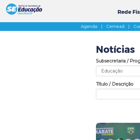
Rede Fís
Agenda
|
Cemead
|
Cur
Notícias
Subsecretaria / Pro
Título / Descrição