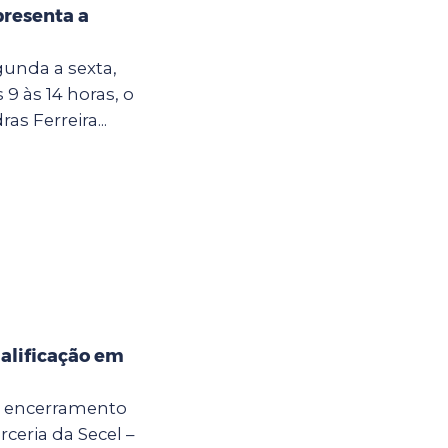
presenta a
gunda a sexta,
 9 às 14 horas, o
as Ferreira...
alificação em
 o encerramento
ceria da Secel –