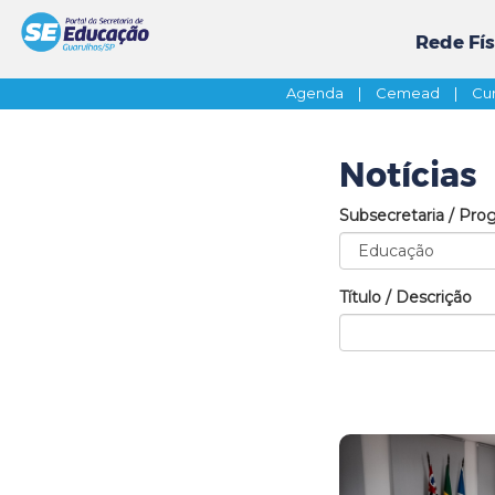
Rede Fís
Agenda
|
Cemead
|
Cur
Notícias
Subsecretaria / Pro
Título / Descrição