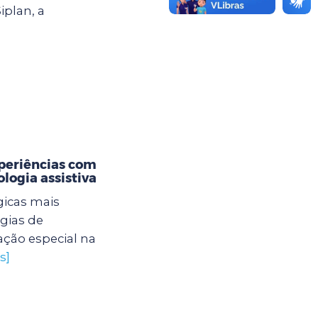
iplan, a
periências com
logia assistiva
gicas mais
égias de
ção especial na
s]