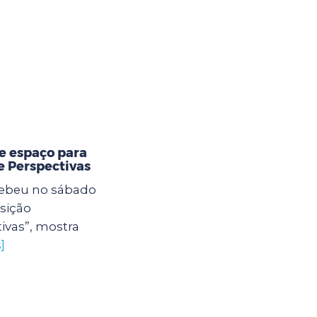
re espaço para
e Perspectivas
cebeu no sábado
sição
ivas”, mostra
]