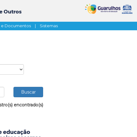
e Outros
s e Documentos
|
Sistemas
stro(s) encontrado(s)
de educação