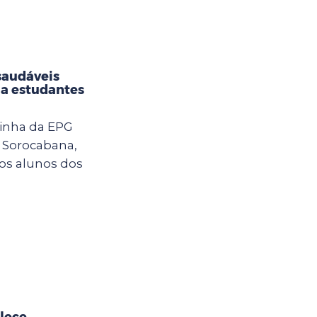
saudáveis
 a estudantes
zinha da EPG
a Sorocabana,
os alunos dos
lece