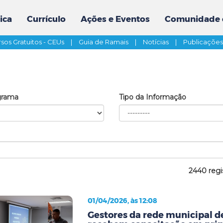
ica
Currículo
Ações e Eventos
Comunidade 
sos Gratuitos - CEUs
|
Guia de Ramais
|
Notícias
|
Publicaçõe
grama
Tipo da Informação
2440 regi
01/04/2026, às 12:08
Gestores da rede municipal 