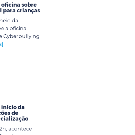
oficina sobre
l para crianças
meio da
 a oficina
e Cyberbullying
s]
início da
ções de
cialização
12h, acontece