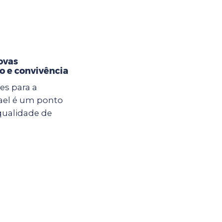
ovas
o e convivência
es para a
ael é um ponto
qualidade de
]