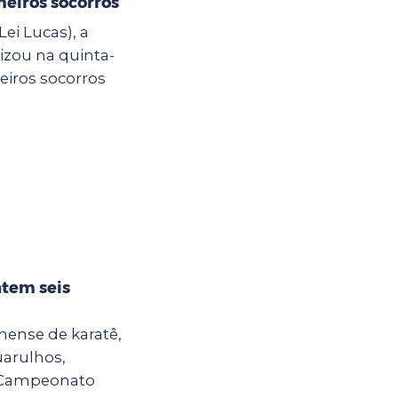
eiros socorros
Lei Lucas), a
lizou na quinta-
eiros socorros
ntem seis
hense de karatê,
uarulhos,
o Campeonato