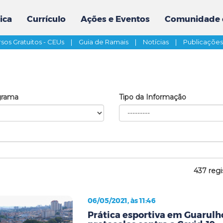
ica
Currículo
Ações e Eventos
Comunidade 
sos Gratuitos - CEUs
|
Guia de Ramais
|
Notícias
|
Publicaçõe
grama
Tipo da Informação
437 regi
06/05/2021, às 11:46
Prática esportiva em Guarul