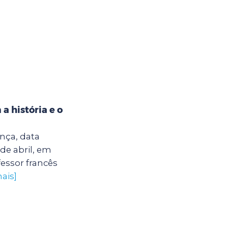
a história e o
ça, data
 de abril, em
essor francês
ais]