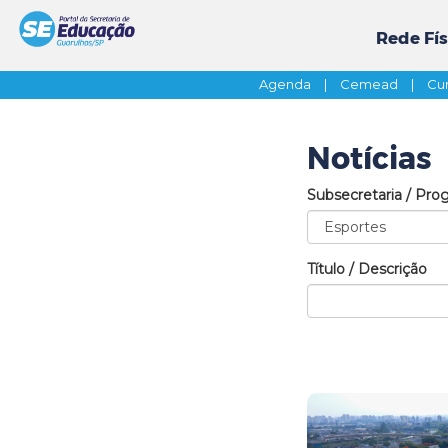
Rede Fís
Agenda
|
Cemead
|
Cur
Notícias
Subsecretaria / Pro
Título / Descrição