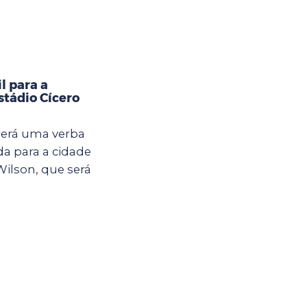
l para a
tádio Cícero
berá uma verba
da para a cidade
ilson, que será