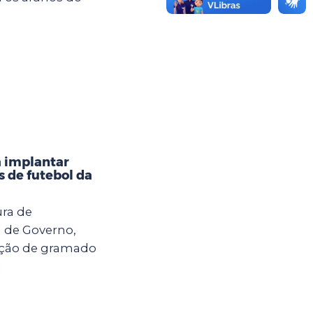
a implantar
 de futebol da
ura de
a de Governo,
ação de gramado
]