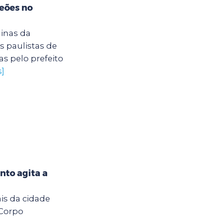
eões no
ninas da
 paulistas de
s pelo prefeito
s]
nto agita a
is da cidade
 Corpo