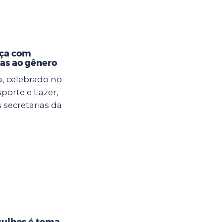
nça com
das ao gênero
, celebrado no
sporte e Lazer,
 secretarias da
rulhos é tema