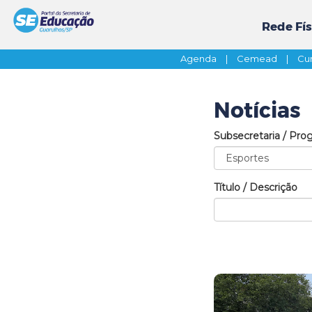
Rede Fís
Agenda
|
Cemead
|
Cur
Notícias
Subsecretaria / Pro
Título / Descrição