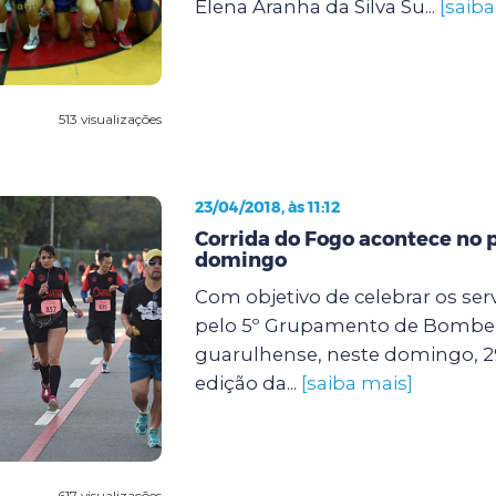
Elena Aranha da Silva Su...
[saiba
513 visualizações
23/04/2018, às 11:12
Corrida do Fogo acontece no 
domingo
Com objetivo de celebrar os ser
pelo 5º Grupamento de Bombei
guarulhense, neste domingo, 29
edição da...
[saiba mais]
617 visualizações