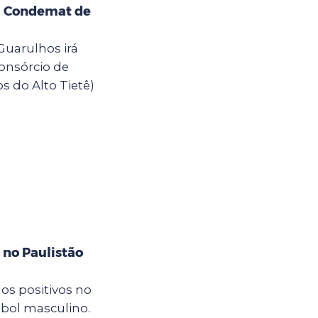
ça Condemat de
Guarulhos irá
onsórcio de
 do Alto Tietê)
no Paulistão
os positivos no
bol masculino.