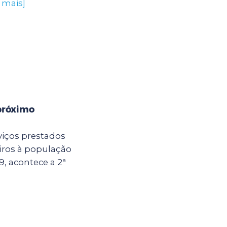
 mais]
próximo
viços prestados
ros à população
, acontece a 2ª