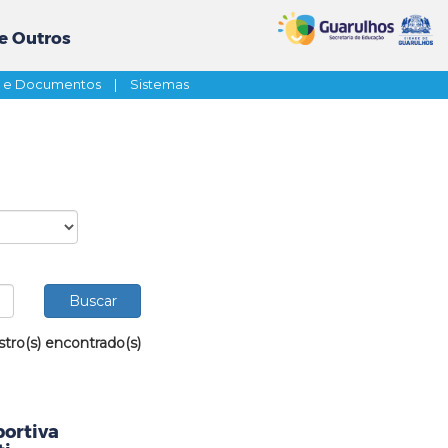
e Outros
s e Documentos
|
Sistemas
stro(s) encontrado(s)
portiva