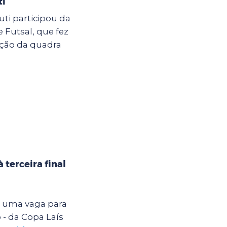
ti
uti participou da
e Futsal, que fez
ação da quadra
terceira final
 uma vaga para
o - da Copa Laís