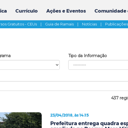
ica
Currículo
Ações e Eventos
Comunidade 
sos Gratuitos - CEUs
|
Guia de Ramais
|
Notícias
|
Publicaçõe
grama
Tipo da Informação
437 regi
23/04/2018, às 14:15
Prefeitura entrega quadra es