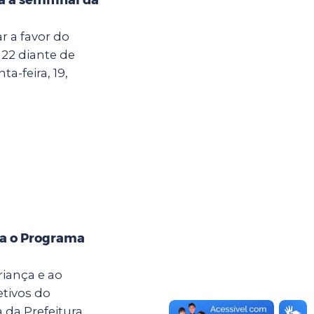
r a favor do
22 diante de
a-feira, 19,
ra o Programa
riança e ao
etivos do
 da Prefeitura