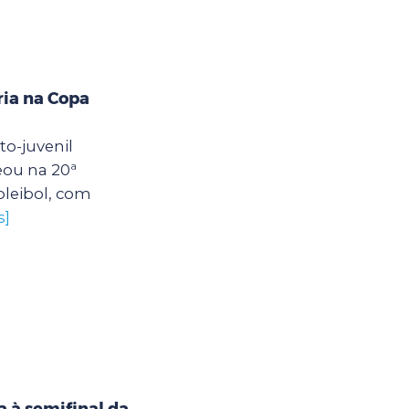
ria na Copa
to-juvenil
ou na 20ª
oleibol, com
s]
a à semifinal da