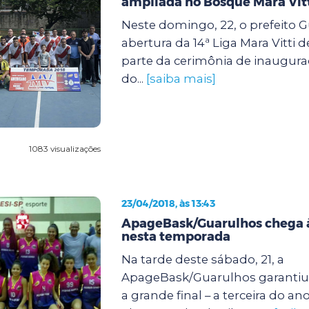
ampliada no Bosque Mara Vit
Neste domingo, 22, o prefeito G
abertura da 14ª Liga Mara Vitti d
parte da cerimônia de inaugur
do...
[saiba mais]
1083 visualizações
23/04/2018, às 13:43
ApageBask/Guarulhos chega à 
nesta temporada
Na tarde deste sábado, 21, a
ApageBask/Guarulhos garantiu
a grande final – a terceira do an