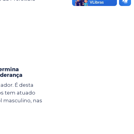
termina
liderança
ador. É desta
os tem atuado
l masculino, nas