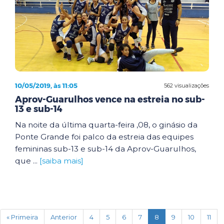
10/05/2019, às 11:05
562 visualizações
Aprov-Guarulhos vence na estreia no sub-
13 e sub-14
Na noite da última quarta-feira ,08, o ginásio da
Ponte Grande foi palco da estreia das equipes
femininas sub-13 e sub-14 da Aprov-Guarulhos,
que ...
[saiba mais]
(current)
« Primeira
Anterior
4
5
6
7
8
9
10
11