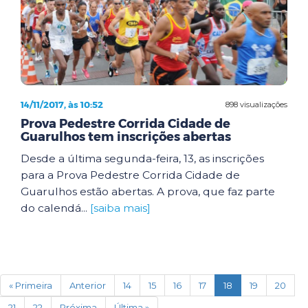
14/11/2017, às 10:52
898 visualizações
Prova Pedestre Corrida Cidade de
Guarulhos tem inscrições abertas
Desde a última segunda-feira, 13, as inscrições
para a Prova Pedestre Corrida Cidade de
Guarulhos estão abertas. A prova, que faz parte
do calendá...
[saiba mais]
(current)
« Primeira
Anterior
14
15
16
17
18
19
20
21
22
Próxima
Última »