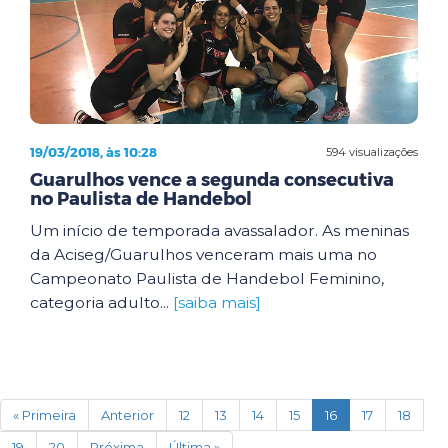
19/03/2018, às 10:28
594 visualizações
Guarulhos vence a segunda consecutiva
no Paulista de Handebol
Um início de temporada avassalador. As meninas
da Aciseg/Guarulhos venceram mais uma no
Campeonato Paulista de Handebol Feminino,
categoria adulto...
[saiba mais]
(current)
« Primeira
Anterior
12
13
14
15
16
17
18
19
20
Próxima
Última »