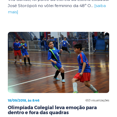
José Storópoli no vôlei feminino da 48ª O...
[saiba
mais]
18/09/2018, às 8:46
653 visualizações
Olimpíada Colegial leva emoção para
dentro e fora das quadras