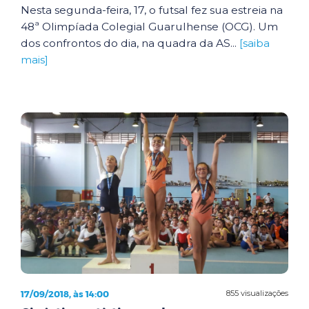
Nesta segunda-feira, 17, o futsal fez sua estreia na
48ª Olimpíada Colegial Guarulhense (OCG). Um
dos confrontos do dia, na quadra da AS...
[saiba
mais]
17/09/2018, às 14:00
855 visualizações