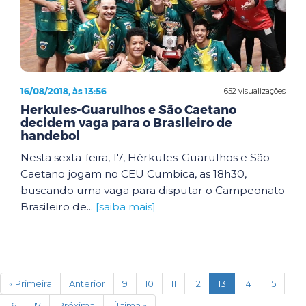
16/08/2018, às 13:56
652 visualizações
Herkules-Guarulhos e São Caetano
decidem vaga para o Brasileiro de
handebol
Nesta sexta-feira, 17, Hérkules-Guarulhos e São
Caetano jogam no CEU Cumbica, as 18h30,
buscando uma vaga para disputar o Campeonato
Brasileiro de...
[saiba mais]
(current)
« Primeira
Anterior
9
10
11
12
13
14
15
16
17
Próxima
Última »