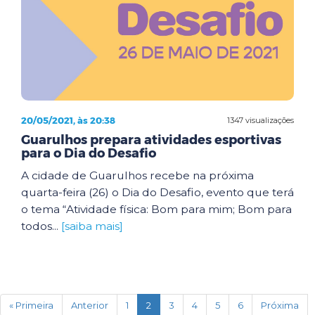
20/05/2021, às 20:38
1347 visualizações
Guarulhos prepara atividades esportivas
para o Dia do Desafio
A cidade de Guarulhos recebe na próxima
quarta-feira (26) o Dia do Desafio, evento que terá
o tema “Atividade física: Bom para mim; Bom para
todos...
[saiba mais]
(current)
« Primeira
Anterior
1
2
3
4
5
6
Próxima