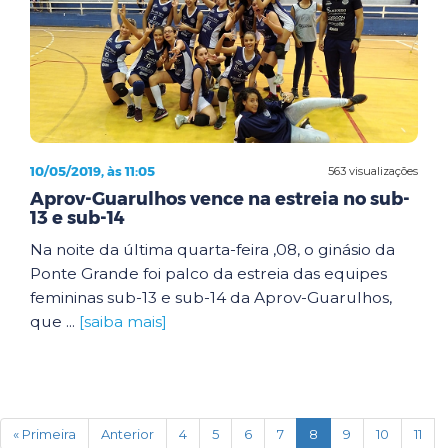
10/05/2019, às 11:05
563 visualizações
Aprov-Guarulhos vence na estreia no sub-
13 e sub-14
Na noite da última quarta-feira ,08, o ginásio da
Ponte Grande foi palco da estreia das equipes
femininas sub-13 e sub-14 da Aprov-Guarulhos,
que ...
[saiba mais]
(current)
« Primeira
Anterior
4
5
6
7
8
9
10
11