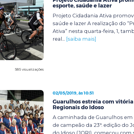
esporte, saúde e lazer
Projeto Cidadania Ativa promov
saúde e lazer A realização do “P
Ativa” nesta quarta-feira, 1, t
real...
[saiba mais]
585 visualizações
02/05/2019, às 10:51
Guarulhos estreia com vitória
Regionais do Idoso
A caminhada de Guarulhos em b
de campeão da 23ª. edição do J
do Idoso (JORI), começou com 