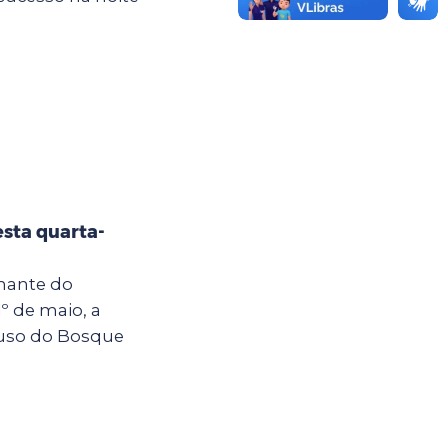
sta quarta-
amante do
1º de maio, a
iuso do Bosque