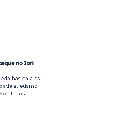
taque no Jori
medalhas para os
dade atletismo,
elos Jogos