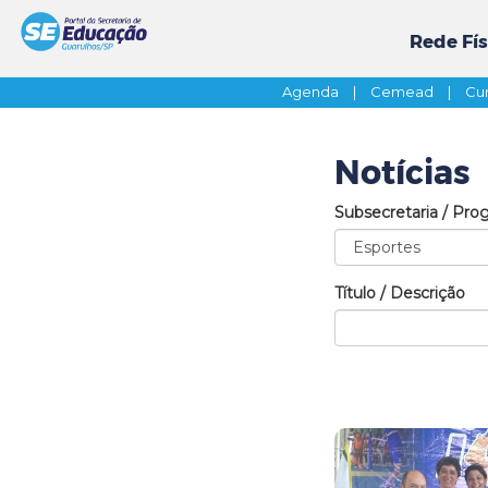
Rede Fís
Agenda
|
Cemead
|
Cur
Notícias
Subsecretaria / Pro
Título / Descrição