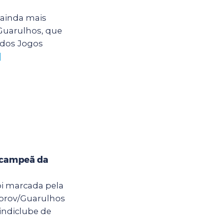
 ainda mais
 Guarulhos, que
 dos Jogos
]
 campeã da
foi marcada pela
Aprov/Guarulhos
indiclube de