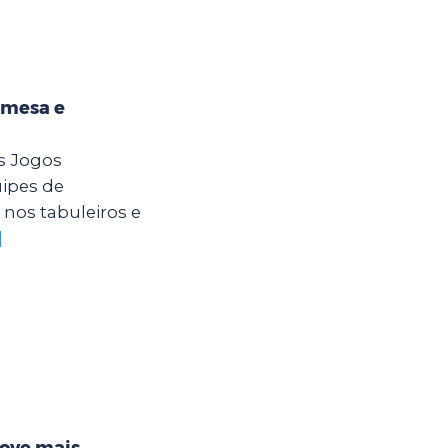
 mesa e
s Jogos
uipes de
os tabuleiros e
]
move mais