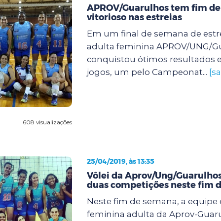
APROV/Guarulhos tem fim d
vitorioso nas estreias
Em um final de semana de estre
adulta feminina APROV/UNG/G
conquistou ótimos resultados 
jogos, um pelo Campeonat...
[s
608 visualizações
25/04/2019, às 13:35
Vôlei da Aprov/Ung/Guarulhos
duas competições neste fim 
Neste fim de semana, a equipe 
feminina adulta da Aprov-Guaru