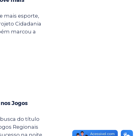
e mais esporte,
rojeto Cidadania
ambém marcou a
 nos Jogos
usca do título
ogos Regionais
sucesso na noite