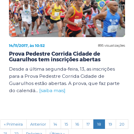
14/11/2017, às 10:52
895 visualizações
Prova Pedestre Corrida Cidade de
Guarulhos tem inscrições abertas
Desde a última segunda-feira, 13, as inscrições
para a Prova Pedestre Corrida Cidade de
Guarulhos estão abertas. A prova, que faz parte
do calendá...
[saiba mais]
(current)
« Primeira
Anterior
14
15
16
17
18
19
20
21
22
Próxima
Última »