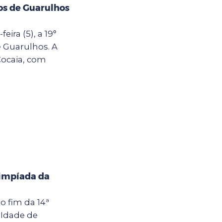
os de Guarulhos
ira (5), a 19°
 Guarulhos. A
Cocaia, com
limpíada da
o fim da 14ª
 Idade de