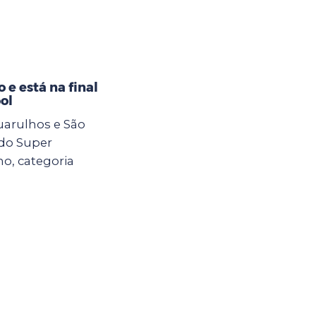
e está na final
ol
uarulhos e São
 do Super
o, categoria