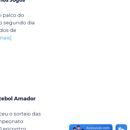
oi palco do
o segundo dia
ados de
mais]
tebol Amador
eceu o sorteio das
ampeonato
O encontro