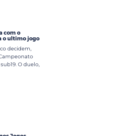
a com o
a o ultimo jogo
co decidem,
do Campeonato
 sub19. O duelo,
 nos Jogos