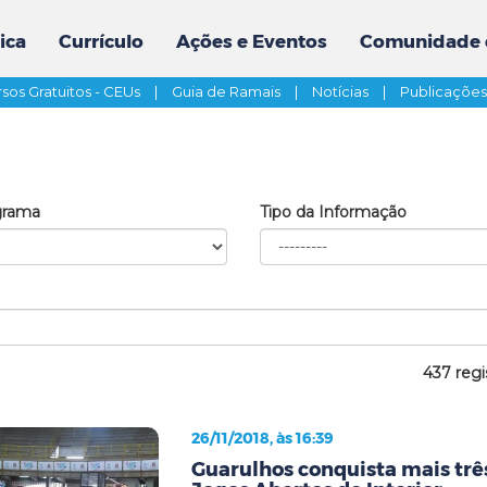
ica
Currículo
Ações e Eventos
Comunidade 
sos Gratuitos - CEUs
|
Guia de Ramais
|
Notícias
|
Publicaçõe
grama
Tipo da Informação
437 regi
26/11/2018, às 16:39
Guarulhos conquista mais tr