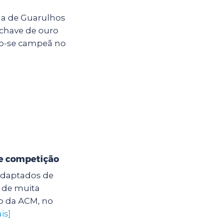
na de Guarulhos
 chave de ouro
do-se campeã no
de competição
 Adaptados de
 de muita
o da ACM, no
is]