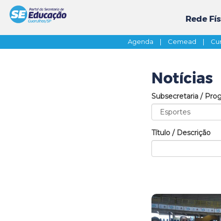
Rede Fís
Agenda
|
Cemead
|
Cur
Notícias
Subsecretaria / Pro
Título / Descrição