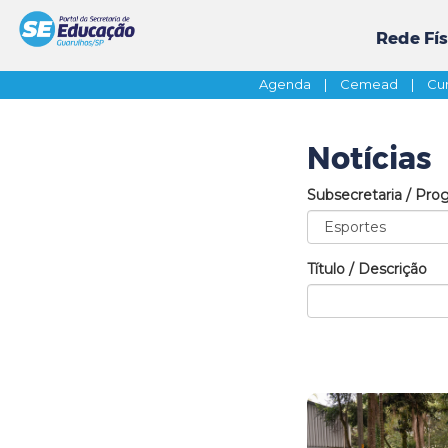
Rede Fís
Agenda
|
Cemead
|
Cur
Notícias
Subsecretaria / Pro
Título / Descrição