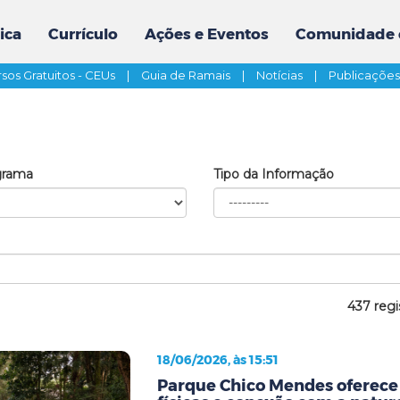
ica
Currículo
Ações e Eventos
Comunidade 
sos Gratuitos - CEUs
|
Guia de Ramais
|
Notícias
|
Publicaçõe
grama
Tipo da Informação
437 regi
18/06/2026, às 15:51
Parque Chico Mendes oferece