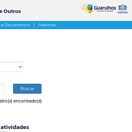
e Outros
s e Documentos
|
Sistemas
stro(s) encontrado(s)
 atividades