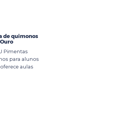
a de quimonos
 Ouro
CEU Pimentas
nos para alunos
oferece aulas