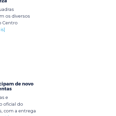
eza
quadras
am os diversos
o Centro
is]
icipam de novo
entas
as e
 oficial do
s, com a entrega