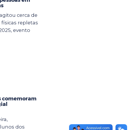
as
agitou cerca de
físicas repletas
2025, evento
os comemoram
ial
ira,
alunos dos