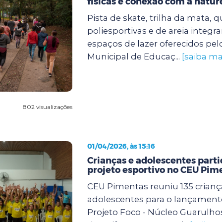
físicas e conexão com a natur
Pista de skate, trilha da mata, 
poliesportivas e de areia integr
espaços de lazer oferecidos pel
Municipal de Educaç...
[saiba ma
802 visualizações
01/04/2026, às 15:16
Crianças e adolescentes part
projeto esportivo no CEU Pim
CEU Pimentas reuniu 135 crianç
adolescentes para o lançamento
Projeto Foco - Núcleo Guarulho