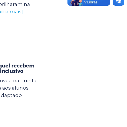
brilharam na
aiba mais]
iguel recebem
inclusivo
oveu na quinta-
s aos alunos
 adaptado