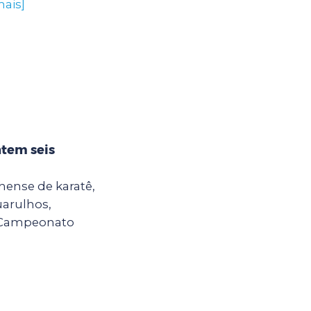
mais]
ntem seis
hense de karatê,
uarulhos,
o Campeonato