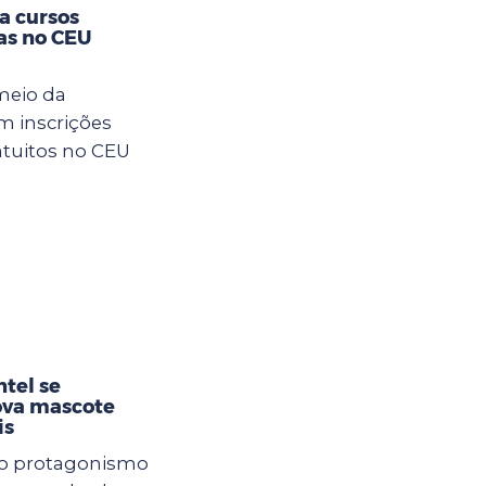
ra cursos
as no CEU
meio da
m inscrições
atuitos no CEU
tel se
ova mascote
is
 e o protagonismo