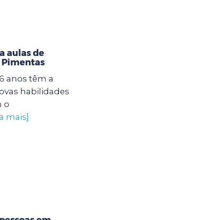
a aulas de
U Pimentas
16 anos têm a
ovas habilidades
 o
a mais]
 pessoas em