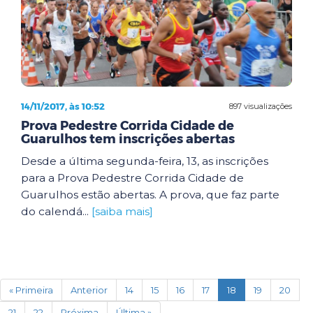
14/11/2017, às 10:52
897 visualizações
Prova Pedestre Corrida Cidade de
Guarulhos tem inscrições abertas
Desde a última segunda-feira, 13, as inscrições
para a Prova Pedestre Corrida Cidade de
Guarulhos estão abertas. A prova, que faz parte
do calendá...
[saiba mais]
(current)
« Primeira
Anterior
14
15
16
17
18
19
20
21
22
Próxima
Última »