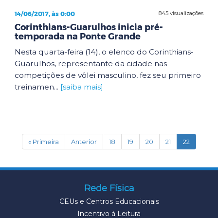
14/06/2017, às 0:00
845 visualizações
Corinthians-Guarulhos inicia pré-
temporada na Ponte Grande
Nesta quarta-feira (14), o elenco do Corinthians-
Guarulhos, representante da cidade nas
competições de vôlei masculino, fez seu primeiro
treinamen...
[saiba mais]
(current)
« Primeira
Anterior
18
19
20
21
22
Rede Física
CEUs e Centros Educacionais
Incentivo à Leitura